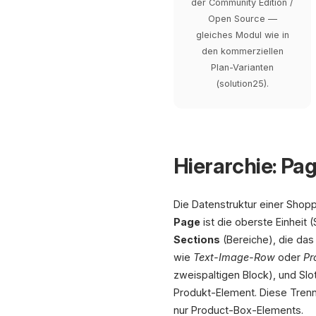
der Community Edition /
Open Source —
gleiches Modul wie in
den kommerziellen
Plan-Varianten
(solution25).
Hierarchie: Pa
Die Datenstruktur einer Shopp
Page
ist die oberste Einheit
Sections
(Bereiche), die das
wie
Text-Image-Row
oder
Pr
zweispaltigen Block), und Sl
Produkt-Element. Diese Trennu
nur Product-Box-Elements.