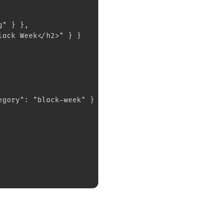
g" } },
lack Week</h2>" } }
egory": "black-week" } }
XICTRON