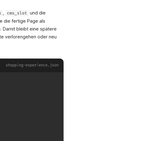
,
und die
k
cms_slot
e die fertige Page als
Damit bleibt eine spätere
alte verlorengehen oder neu
shopping-experience.json