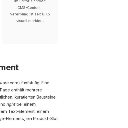
im Editor sichtbar;
CMS-Content-
Vererbung ist seit 6.7.5
visuell markiert.
ement
ware.com) fünfstufig: Eine
e Page enthält mehrere
lichen, kuratierten Bausteine
und
right
bei einem
einem Text-Element, einem
age-Elements, ein Produkt-Slot