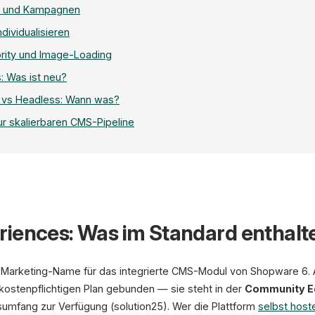
O und Kampagnen
dividualisieren
ority und Image-Loading
 Was ist neu?
 vs Headless: Wann was?
 skalierbaren CMS-Pipeline
Sh
Layout: Landing Page
iences: Was im Standard enthalte
Blocks
 Marketing-Name für das integrierte CMS-Modul von Shopware 6. A
Text
 kostenpflichtigen Plan gebunden — sie steht in der
Community Ed
Dr
D
Bilder
sumfang zur Verfügung (solution25). Wer die Plattform
selbst host