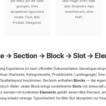
per Maus auf die Seite
über Plugin (PHP) oder
gezogen, Slots
über Shopware-App
akzeptieren typsichere
(manifest.xml, ohne
Inhalte (Text, Bild,
PHP).
Produkt, Kategorie).
ge → Section → Block → Slot → El
ing Experience ist nach offizieller Dokumentation (developer.shop
 (Shop-Startseite, Kategorieseite, Produktseite, Landingpage). Ein
 Spaltenlayout bestimmen. Sections enthalten
Blocks
— die eigent
oduct-Slider
. Jeder Block bringt vordefinierte
Slots
mit (etwa
left
ots werden mit konkreten
Elements
gefüllt: einem Bild-Element, 
ng erlaubt strenge Typsicherheit: Ein Bild-Slot akzeptiert nur Im