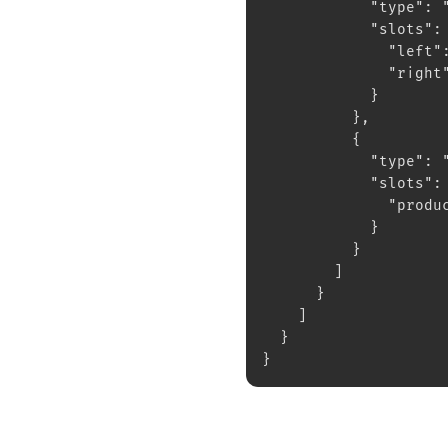
            "type": 
            "slots":
              "left"
              "right
            }
          },
          {
            "type": 
            "slots":
              "produ
            }
          }
        ]
      }
    ]
  }
}