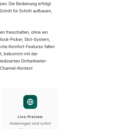
en. Die Bedienung erfolgt
chritt für Schritt aufbauen,
Text + Bild Row
 freischalten, ohne ein
lock-Picker, Slot-System,
Newsletter-Formular
sche Komfort-Features fallen
@
bt, bekommt mit der
+75% Velocity
+86% CR Vide
izierten Drittanbieter-
s-Channel-Kontext
Quellen: BigCommerce/Contentstack Case (K2), GemPages 2026, developer.shopware.com
Live-Preview
Änderungen sind sofort