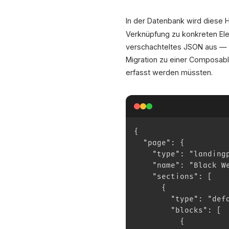
In der Datenbank wird diese H
Verknüpfung zu konkreten El
verschachteltes JSON aus — 
Migration zu einer Composable
erfasst werden müssten.
{
  "page": {
    "type": "landing
    "name": "Black W
    "sections": [
      {
        "type": "def
        "blocks": [
          {