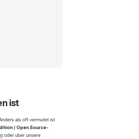
opware Shopping Experiences: Drag-Drop Page-Builder
n ist
Hero-Image-Block
nders als oft vermutet ist
ition / Open Source-
ag &
rop
et
oder über unsere
Produkt-Slider (3 Spalten)