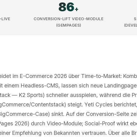
86
+
-LIVE
CONVERSION-LIFT VIDEO-MODULE
S
(GEMPAGES)
(DEVE
eidet im E-Commerce 2026 über Time-to-Market: Kombi
 mit einem Headless-CMS, lassen sich neue Landingpa
ck — K2 Sports) schneller ausspielen, während die Pro
gCommerce/Contentstack) steigt. Yeti Cycles berichtet
igCommerce-Case) sinkt. Auf der Conversion-Seite z
ges 2026) durch Video-Module; Social-Proof wirkt ebe
einer Empfehlung von Bekannten vertrauen. Über alle Br