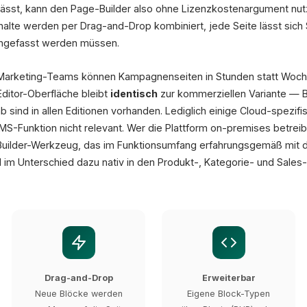
ässt, kann den Page-Builder also ohne Lizenzkostenargument nutz
Video
Inhalte werden per Drag-and-Drop kombiniert, jede Seite lässt sich S
ngefasst werden müssen.
Commerce
Formular
 Marketing-Teams können Kampagnenseiten in Stunden statt Wochen
ditor-Oberfläche bleibt
identisch
zur kommerziellen Variante — B
sind in allen Editionen vorhanden. Lediglich einige Cloud-spezifi
CMS-Funktion nicht relevant. Wer die Plattform on-premises betrei
Wochen → Stunden
uilder-Werkzeug, das im Funktionsumfang erfahrungsgemäß mit ded
d im Unterschied dazu nativ in den Produkt-, Kategorie- und Sale
Drag-and-Drop
Erweiterbar
Neue Blöcke werden
Eigene Block-Typen