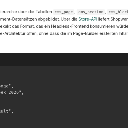
ierarchie über die Tabellen
,
,
cms_page
cms_section
cms_bloc
ement-Datensätzen abgebildet. Über die
Store-API
liefert Shopwar
exakt das Format, das ein Headless-Frontend konsumieren würde. 
-Architektur offen, ohne dass die im Page-Builder erstellten Inh
page",
eek 2026",
ault",