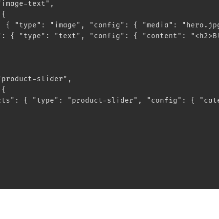
"image-text",
 {
: { "type": "image", "config": { "media": "hero.jp
": { "type": "text", "config": { "content": "<h2>B
"product-slider",
 {
cts": { "type": "product-slider", "config": { "cat