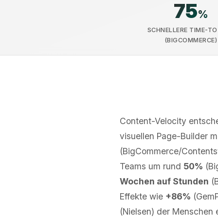
75
%
SCHNELLERE TIME-TO
(BIGCOMMERCE)
Content-Velocity entsch
visuellen Page-Builder
(BigCommerce/Contentsta
Teams um rund
50%
(Bi
Wochen auf Stunden
(B
Effekte wie
+86%
(GemPa
(Nielsen) der Menschen 