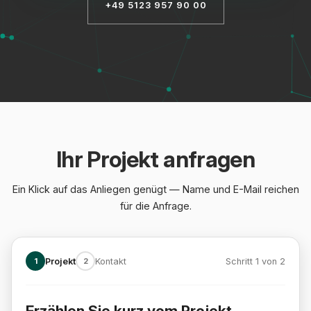
+49 5123 957 90 00
Ihr Projekt anfragen
Ein Klick auf das Anliegen genügt — Name und E-Mail reichen
für die Anfrage.
1
Projekt
2
Kontakt
Schritt 1 von 2
Erzählen Sie kurz vom Projekt
Schritt 1 von 2: Projekt