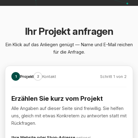
Ihr Projekt anfragen
Ein Klick auf das Anliegen genügt — Name und E-Mail reichen
für die Anfrage.
1
Projekt
2
Kontakt
Schritt 1 von 2
Erzählen Sie kurz vom Projekt
Schritt 1 von 2: Projekt
Alle Angaben auf dieser Seite sind freiwillig. Sie helfen
uns, gleich mit etwas Konkretem zu antworten statt mit
Rückfragen.
Ihre Website oder Shop-Adresse
optional