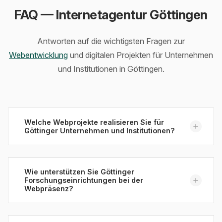
FAQ — Internetagentur Göttingen
Antworten auf die wichtigsten Fragen zur
Webentwicklung
und digitalen Projekten für Unternehmen
und Institutionen in Göttingen.
Welche Webprojekte realisieren Sie für
Göttinger Unternehmen und Institutionen?
Wir entwickeln das gesamte Spektrum
professioneller Webprojekte für Göttingen: Von
Wie unterstützen Sie Göttinger
Forschungseinrichtungen bei der
modernen Unternehmenswebsites für Technologie-
Webpräsenz?
und Industrieunternehmen über wissenschaftliche
Portale für Forschungseinrichtungen bis zu
Für Forschungseinrichtungen wie die Max-Planck-
schlanken Webauftritten für Startups aus dem