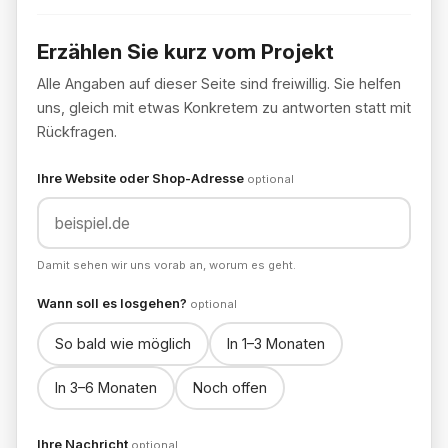
Erzählen Sie kurz vom Projekt
Schritt 1 von 2: Projekt
Alle Angaben auf dieser Seite sind freiwillig. Sie helfen
uns, gleich mit etwas Konkretem zu antworten statt mit
Rückfragen.
Ihre Website oder Shop-Adresse
optional
Damit sehen wir uns vorab an, worum es geht.
Wann soll es losgehen?
optional
So bald wie möglich
In 1–3 Monaten
In 3–6 Monaten
Noch offen
Ihre Nachricht
optional