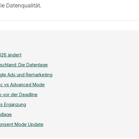
die Datenqualität.
026 ändert
schland: Die Datenlage
gle Ads und Remarketing
ic vs Advanced Mode
up vor der Deadline
ls Ergänzung
ndlage
Consent Mode Update