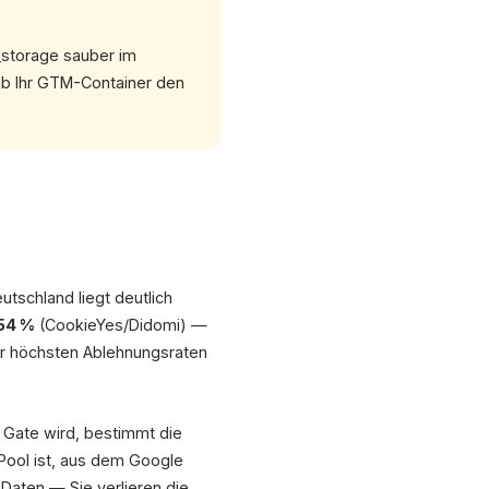
_storage sauber im
 ob Ihr GTM-Container den
tschland liegt deutlich
54 %
(CookieYes/Didomi) —
er höchsten Ablehnungsraten
Gate wird, bestimmt die
Pool ist, aus dem Google
 Daten — Sie verlieren die