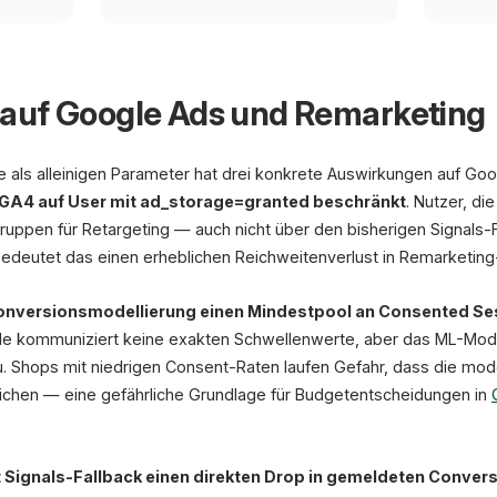
auf Google Ads und Remarketing
e als alleinigen Parameter hat drei konkrete Auswirkungen auf Go
GA4 auf User mit ad_storage=granted beschränkt
. Nutzer, d
gruppen für Retargeting — auch nicht über den bisherigen Signals-
deutet das einen erheblichen Reichweitenverlust in Remarketi
onversionsmodellierung einen Mindestpool an Consented Se
le kommuniziert keine exakten Schwellenwerte, aber das ML-Mode
. Shops mit niedrigen Consent-Raten laufen Gefahr, dass die mode
ichen — eine gefährliche Grundlage für Budgetentscheidungen in
 Signals-Fallback einen direkten Drop in gemeldeten Conver