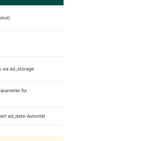
· ad_storage wird alleiniger Parameter · Consent Mode v2 Advanced empfohlen · Banner-Optimierung jetzt starten
trol)
 via ad_storage
Parameter für
iert ad_data-Autorität