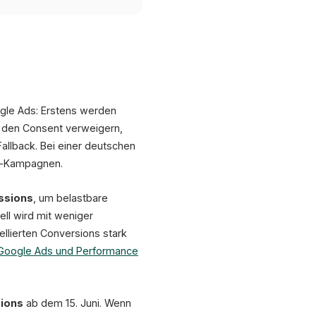
ogle Ads: Erstens werden
ie den Consent verweigern,
Fallback. Bei einer deutschen
ng-Kampagnen.
ssions
, um belastbare
ll wird mit weniger
llierten Conversions stark
Google Ads und Performance
sions
ab dem 15. Juni. Wenn
XICTRON