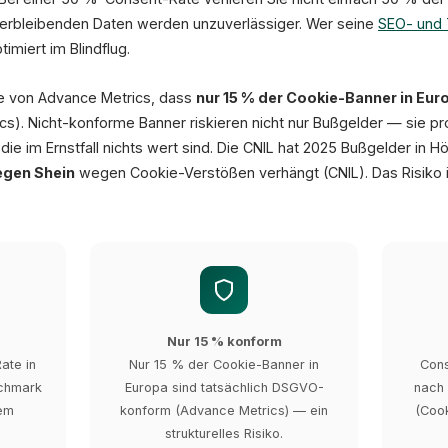
verbleibenden Daten werden unzuverlässiger. Wer seine
SEO- und 
imiert im Blindflug.
yse von Advance Metrics, dass
nur 15 % der Cookie-Banner in Eu
s). Nicht-konforme Banner riskieren nicht nur Bußgelder — sie pr
die im Ernstfall nichts wert sind. Die CNIL hat 2025 Bußgelder in 
egen Shein
wegen Cookie-Verstößen verhängt (CNIL). Das Risiko is
Nur 15 % konform
ate in
Nur 15 % der Cookie-Banner in
Cons
nchmark
Europa sind tatsächlich DSGVO-
nach 
dem
konform (Advance Metrics) — ein
(Cook
strukturelles Risiko.