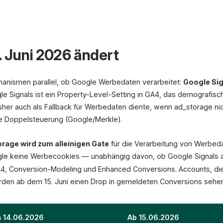
. Juni 2026 ändert
JETZT
01.06.
07.06.
Setup prüfen
GTM testen
Banner anpass
chanismen parallel, ob Google Werbedaten verarbeitet:
Google Sig
gle Signals ist ein Property-Level-Setting in GA4, das demografi
her auch als Fallback für Werbedaten diente, wenn ad_storage nich
se Doppelsteuerung (Google/Merkle).
Remarketing
rage wird zum alleinigen Gate
für die Verarbeitung von Werbed
GA4 Audiences nur mit
ad_storage=granted nutzbar
e keine Werbecookies — unabhängig davon, ob Google Signals aktiv
Ohne Consent: kein Retargeting
, Conversion-Modeling und Enhanced Conversions. Accounts, die 
rden ab dem 15. Juni einen Drop in gemeldeten Conversions sehen
75,1 %
Consent-Rate Westeuropa (Didomi)
s 14.06.2026
Ab 15.06.2026