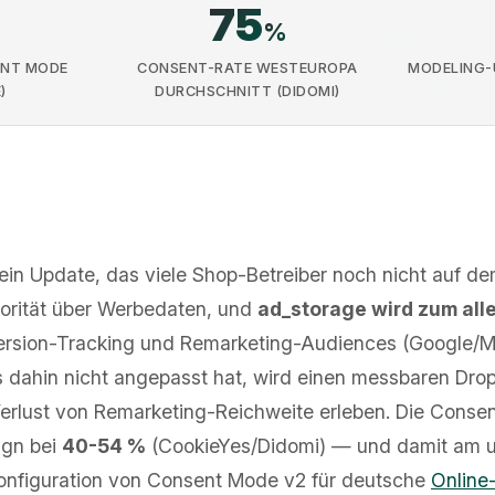
75
%
ENT MODE
CONSENT-RATE WESTEUROPA
MODELING-U
)
DURCHSCHNITT (DIDOMI)
 ein Update, das viele Shop-Betreiber noch nicht auf 
utorität über Werbedaten, und
ad_storage wird zum all
rsion-Tracking und Remarketing-Audiences (Google/Me
dahin nicht angepasst hat, wird einen messbaren Dro
erlust von Remarketing-Reichweite erleben. Die Conse
ign bei
40-54 %
(CookieYes/Didomi) — und damit am u
Konfiguration von Consent Mode v2 für deutsche
Online