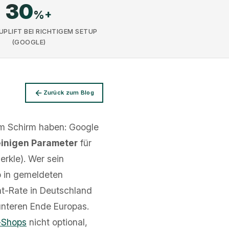
30
%+
PLIFT BEI RICHTIGEM SETUP
(GOOGLE)
Zurück zum Blog
dem Schirm haben: Google
einigen Parameter
für
rkle). Wer sein
p in gemeldeten
nt-Rate in Deutschland
nteren Ende Europas.
-Shops
nicht optional,