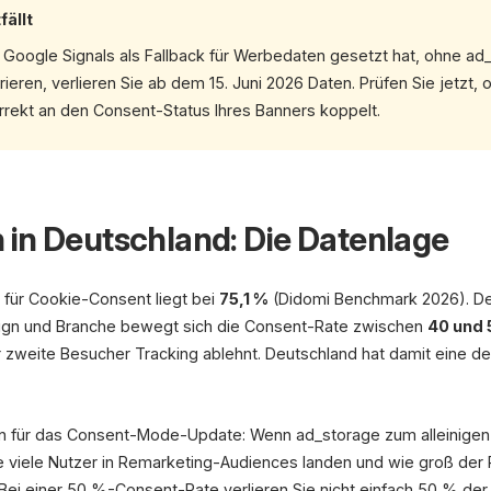
fällt
f Google Signals als Fallback für Werbedaten gesetzt hat, ohne ad
eren, verlieren Sie ab dem 15. Juni 2026 Daten. Prüfen Sie jetzt,
rekt an den Consent-Status Ihres Banners koppelt.
in Deutschland: Die Datenlage
für Cookie-Consent liegt bei
75,1 %
(Didomi Benchmark 2026). Deu
sign und Branche bewegt sich die Consent-Rate zwischen
40 und 
r zweite Besucher Tracking ablehnt. Deutschland hat damit eine d
n für das Consent-Mode-Update: Wenn ad_storage zum alleinigen 
e viele Nutzer in Remarketing-Audiences landen und wie groß der 
 Bei einer 50 %-Consent-Rate verlieren Sie nicht einfach 50 % der