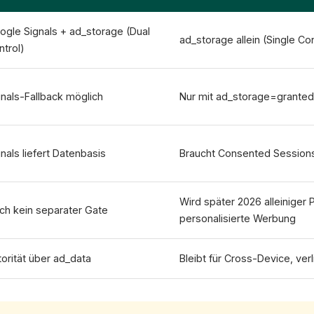
Deadline 15.06.2026 
ogle Signals + ad_storage (Dual
ad_storage allein (Single Con
ntrol)
gnals-Fallback möglich
Nur mit ad_storage=granted
nals liefert Datenbasis
Braucht Consented Sessions
Wird später 2026 alleiniger 
ch kein separater Gate
personalisierte Werbung
torität über ad_data
Bleibt für Cross-Device, verl