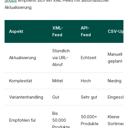
Shops
empfiehlt sich ein XML-Feed mit automatischer
Aktualisierung.
XML-
API-
Aspekt
CSV-Uplo
Feed
Feed
Stündlich
Manuell o
Aktualisierung
via URL-
Echtzeit
geplant
Abruf
Komplexität
Mittel
Hoch
Niedrig
Variantenhandling
Gut
Sehr gut
Eingeschr
Bis
50.000+
Kleine
Empfohlen für
50.000
Produkte
Sortiment
Produkte