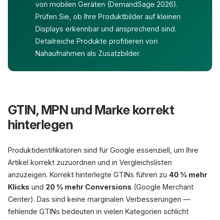
von mobilen Geräten (DemandSage 2026).
Prüfen Sie, ob Ihre Produktbilder auf kleinen
Displays erkennbar und ansprechend sind.
Detailreiche Produkte profitieren von
Nahaufnahmen als Zusatzbilder.
GTIN, MPN und Marke korrekt
hinterlegen
Produktidentifikatoren sind für Google essenziell, um Ihre
Artikel korrekt zuzuordnen und in Vergleichslisten
anzuzeigen. Korrekt hinterlegte GTINs führen zu
40 % mehr
Klicks
und
20 % mehr Conversions
(Google Merchant
Center). Das sind keine marginalen Verbesserungen —
fehlende GTINs bedeuten in vielen Kategorien schlicht