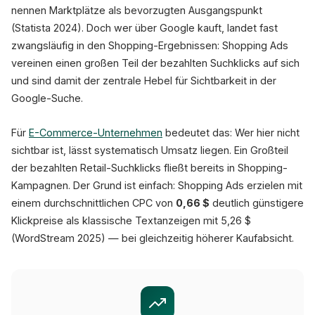
nennen Marktplätze als bevorzugten Ausgangspunkt
GTIN: 0194501234567
89,99 €
(Statista 2024). Doch wer über Google kauft, landet fast
119,99
shop-beispiel.de
zwangsläufig in den Shopping-Ergebnissen: Shopping Ads
★★★★★
4.8 (2.341)
vereinen einen großen Teil der bezahlten Suchklicks auf sich
Kostenloser Versand · Rückgabe 30 
und sind damit der zentrale Hebel für Sichtbarkeit in der
Auf Lager · Lieferung Do. 10. Apr.
Google-Suche.
Für
E-Commerce-Unternehmen
bedeutet das: Wer hier nicht
sichtbar ist, lässt systematisch Umsatz liegen. Ein Großteil
der bezahlten Retail-Suchklicks fließt bereits in Shopping-
Kampagnen. Der Grund ist einfach: Shopping Ads erzielen mit
einem durchschnittlichen CPC von
0,66 $
deutlich günstigere
Klickpreise als klassische Textanzeigen mit 5,26 $
(WordStream 2025) — bei gleichzeitig höherer Kaufabsicht.