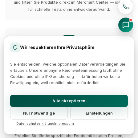
und filtern Sie Produkte direkt im Merchant Center — ideal
für schnelle Tests ohne Entwickleraufwand.
Wir respektieren Ihre Privatsphäre
Dynamisches Repricing
Sie entscheiden, welche optionalen Datenverarbeitungen Sie
Passen Sie Preise und Sale-Preise im Feed basierend auf
erlauben. Unsere anonyme Reichweitenmessung läuft ohne
Wettbewerber-Daten, Lagerbestand und Nachfrage an —
Cookies und ohne IP-Speicherung — dafür holen wir keine
für optimale Marge und Sichtbarkeit.
Einwilligung ein, weil rechtlich nicht erforderlich.
Alle akzeptieren
Nur notwendige
Einstellungen
Datenschutzerklärung
Impressum
Multi-Country-Feeds
Erstellen Sie länderspezifische Feeds mit lokalen Preisen,