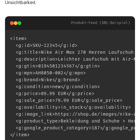
Unsichtbarkeit.
Produkt-Feed (XML-Beispiel)
<item>
  <g:id>SKU-12345</g:id>
  <g:title>Nike Air Max 270 Herren Laufschuh S
  <g:description>Leichter Laufschuh mit Air-Ma
  <g:gtin>0194501234567</g:gtin>
  <g:mpn>AH8050-002</g:mpn>
  <g:brand>Nike</g:brand>
  <g:condition>new</g:condition>
  <g:price>89.99 EUR</g:price>
  <g:sale_price>79.99 EUR</g:sale_price>
  <g:availability>in_stock</g:availability>
  <g:image_link>https://shop.de/images/nike-ai
  <g:product_type>Bekleidung und Schuhe > Herr
  <g:google_product_category>187</g:google_pro
</item>