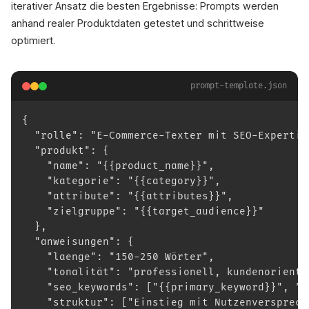
iterativer Ansatz die besten Ergebnisse: Prompts werden
anhand realer Produktdaten getestet und schrittweise
optimiert.
prompt-template.json
{
  "rolle": "E-Commerce-Texter mit SEO-Expertis
  "produkt": {
    "name": "{{product_name}}",
    "kategorie": "{{category}}",
    "attribute": "{{attributes}}",
    "zielgruppe": "{{target_audience}}"
  },
  "anweisungen": {
    "laenge": "150-250 Wörter",
    "tonalität": "professionell, kundenorienti
    "seo_keywords": ["{{primary_keyword}}", "{
    "struktur": ["Einstieg mit Nutzenversprech