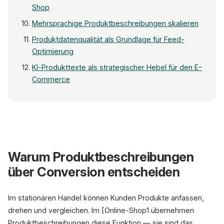
Shop
Mehrsprachige Produktbeschreibungen skalieren
Produktdatenqualität als Grundlage für Feed-
Optimierung
KI-Produkttexte als strategischer Hebel für den E-
Commerce
Warum Produktbeschreibungen
Rohdaten
über Conversion entscheiden
EAN
Titel
Preis
Im stationären Handel können Kunden Produkte anfassen,
Attr.
CSV · ERP · PIM
drehen und vergleichen. Im [Online-Shop1 übernehmen
Produktbeschreibungen diese Funktion — sie sind das