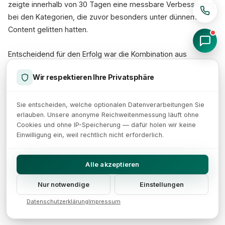
zeigte innerhalb von 30 Tagen eine messbare Verbesserung
bei den Kategorien, die zuvor besonders unter dünnem
Content gelitten hatten.
Entscheidend für den Erfolg war die Kombination aus
technischer Automatisierung und fachlicher Expertise: Die
Wir respektieren Ihre Privatsphäre
kategoriespezifischen Prompt-Templates wurden in enger
Zusammenarbeit mit dem Produktmanagement entwickelt.
So floss Branchenwissen direkt in die Textgenerierung ein —
Sie entscheiden, welche optionalen Datenverarbeitungen Sie
erlauben. Unsere anonyme Reichweitenmessung läuft ohne
etwas, das rein technische KI-Lösungen ohne
Cookies und ohne IP-Speicherung — dafür holen wir keine
domänenspezifische Anpassung in der Regel nicht leisten
Einwilligung ein, weil rechtlich nicht erforderlich.
können.
Alle akzeptieren
Mehrsprachige
Nur notwendige
Einstellungen
Produktbeschreibungen skalieren
Datenschutzerklärung
Impressum