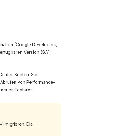
t Center
EUE API
Merchant API
Jetzt migrieren!
chalten (Google Developers).
erfügbaren Version (GA)
st 2026
Center-Konten. Sie
s Abrufen von Performance-
d neuen Features.
v1 migrieren. Die