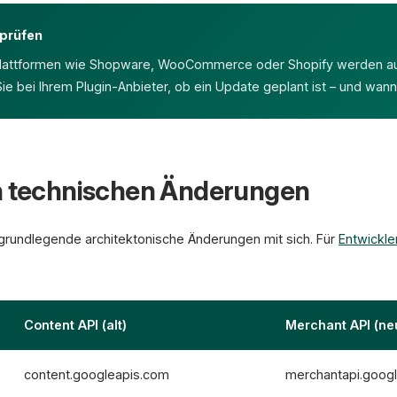
prüfen
lattformen wie Shopware, WooCommerce oder Shopify werden a
 Sie bei Ihrem Plugin-Anbieter, ob ein Update geplant ist – und wann
en technischen Änderungen
 grundlegende architektonische Änderungen mit sich. Für
Entwickle
Content API (alt)
Merchant API (ne
content.googleapis.com
merchantapi.goog