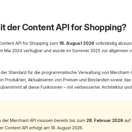
Google Merchan
it der Content API for Shopping?
ALTE API
N
Content API
Abschaltung 18.08.2026
Content API for Shopping zum
18. August 2026
vollständig abzus
eit Mai 2024 verfügbar und wurde im Sommer 2025 zur allgemein v
Deadline: 18. Augu
25%
g der Standard für die programmatische Verwaltung von Merchant-
on Produkten, Aktualisieren von Preisen und Beständen sowie da
übernimmt all diese Funktionen – mit verbesserter Architektur un
n der Merchant API müssen bereits bis zum
28. Februar 2026
auf 
r Content API erfolgt am 18. August 2026.