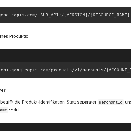
googleapis.com/{SUB_API}/{VERSION}/{RESOURCE_NAME}
eines Produkts:
tapi.googleapis.com/products/v1/accounts/{ACCOUNT_
eld
trifft die Produkt-Identifikation. Statt separater
un
merchantId
-Feld:
name