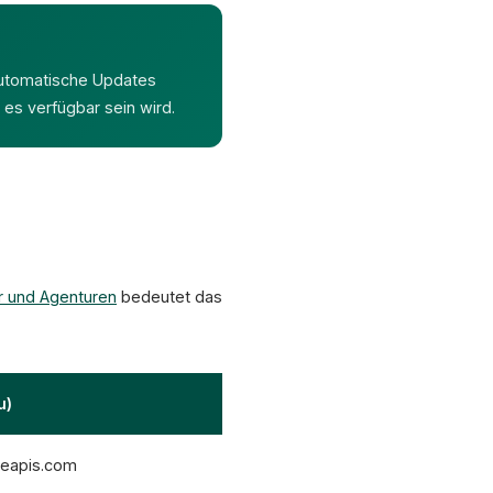
utomatische Updates
 es verfügbar sein wird.
r und Agenturen
bedeutet das
u)
leapis.com