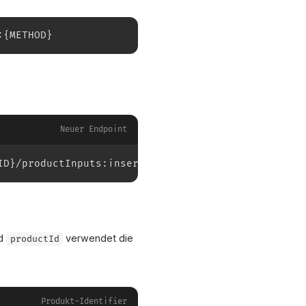
:{METHOD}
Neuer Endpoint
ID}/productInputs:insert?dataSource=accounts/{ACCO
d
verwendet die
productId
XICTRON
Produkt-Identifier