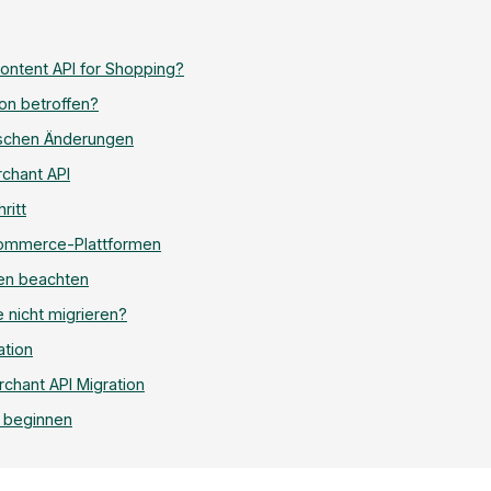
ontent API for Shopping?
ion betroffen?
ischen Änderungen
chant API
ritt
Commerce-Plattformen
en beachten
 nicht migrieren?
ation
chant API Migration
n beginnen