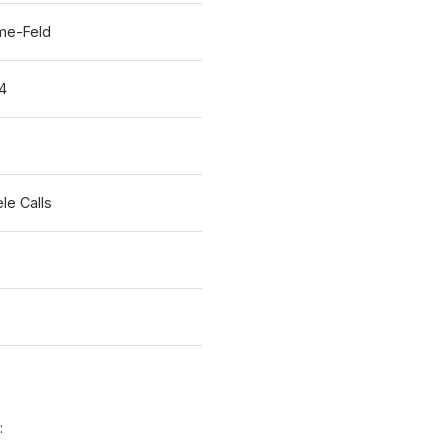
me-Feld
4
le Calls
: