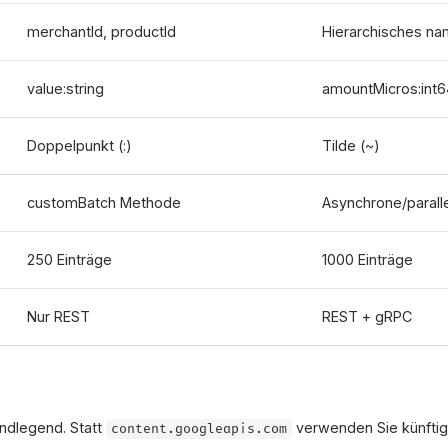
merchantId, productId
Hierarchisches na
value:string
amountMicros:int6
Doppelpunkt (:)
Tilde (~)
customBatch Methode
Asynchrone/paralle
250 Einträge
1000 Einträge
Nur REST
REST + gRPC
undlegend. Statt
verwenden Sie künftig
content.googleapis.com