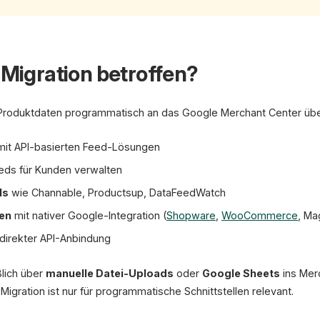
 Migration betroffen?
die Produktdaten programmatisch an das Google Merchant Center übe
it API-basierten Feed-Lösungen
eds für Kunden verwalten
ls
wie Channable, Productsup, DataFeedWatch
en
mit nativer Google-Integration (
Shopware
,
WooCommerce
, Ma
direkter API-Anbindung
lich über
manuelle Datei-Uploads
oder
Google Sheets
ins Merc
I-Migration ist nur für programmatische Schnittstellen relevant.