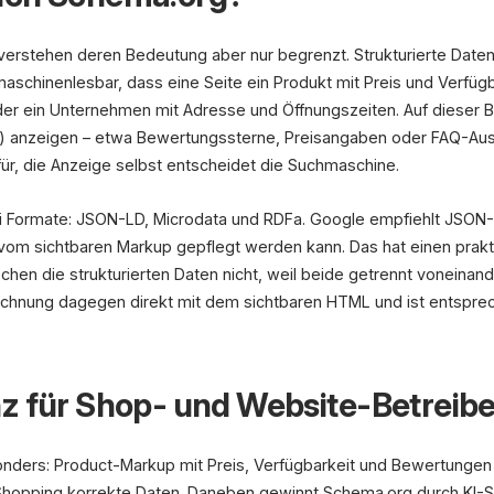
erstehen deren Bedeutung aber nur begrenzt. Strukturierte Date
maschinenlesbar, dass eine Seite ein Produkt mit Preis und Verfügb
der ein Unternehmen mit Adresse und Öffnungszeiten. Auf dieser 
s) anzeigen – etwa Bewertungssterne, Preisangaben oder FAQ-Aus
ür, die Anzeige selbst entscheidet die Suchmaschine.
rei Formate: JSON-LD, Microdata und RDFa. Google empfiehlt JSON-L
m sichtbaren Markup gepflegt werden kann. Das hat einen prakti
en die strukturierten Daten nicht, weil beide getrennt voneinan
chnung dagegen direkt mit dem sichtbaren HTML und ist entsprec
z für Shop- und Website-Betreibe
onders: Product-Markup mit Preis, Verfügbarkeit und Bewertunge
le Shopping korrekte Daten. Daneben gewinnt Schema.org durch K