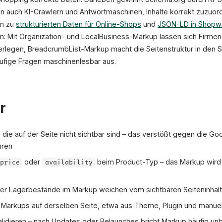
en auch KI-Crawlern und Antwortmaschinen, Inhalte korrekt zuzuor
en zu
strukturierten Daten für Online-Shops
und
JSON-LD in Shopw
en: Mit Organization- und LocalBusiness-Markup lassen sich Firme
terlegen, BreadcrumbList-Markup macht die Seitenstruktur in den 
fige Fragen maschinenlesbar aus.
r
 die auf der Seite nicht sichtbar sind – das verstößt gegen die Go
hren
oder
beim Product-Typ – das Markup wird d
price
availability
der Lagerbestände im Markup weichen vom sichtbaren Seiteninhalt
Markups auf derselben Seite, etwa aus Theme, Plugin und manuelle
alidieren – nach Updates oder Relaunches bricht Markup häufig u