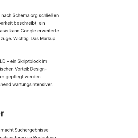
n nach Schema.org schließen
arkeit beschreibt, ein
Basis kann Google erweiterte
züge. Wichtig: Das Markup
D – ein Skriptblock im
schen Vorteil: Design-
der gepflegt werden.
hend wartungsintensiver.
r
n macht Suchergebnisse
I-Suchsysteme an Bedeutung,