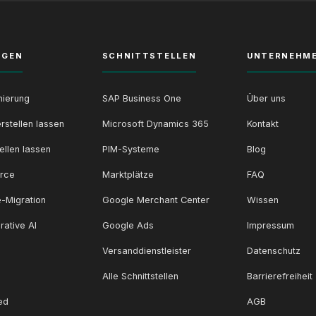
NGEN
SCHNITTSTELLEN
UNTERNEHM
ierung
SAP Business One
Über uns
rstellen lassen
Microsoft Dynamics 365
Kontakt
ellen lassen
PIM-Systeme
Blog
rce
Marktplätze
FAQ
-Migration
Google Merchant Center
Wissen
rative AI
Google Ads
Impressum
Versanddienstleister
Datenschutz
Alle Schnittstellen
Barrierefreiheit
ed
AGB