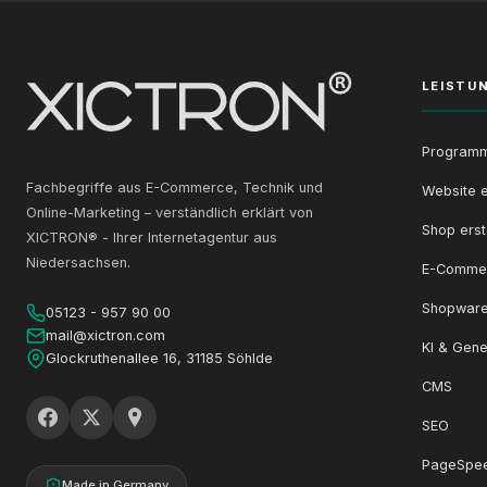
LEISTU
Programm
Fachbegriffe aus E-Commerce, Technik und
Website e
Online-Marketing – verständlich erklärt von
Shop erst
XICTRON® - Ihrer Internetagentur aus
Niedersachsen.
E-Comme
Shopware
05123 - 957 90 00
mail@xictron.com
KI & Gene
Glockruthenallee 16, 31185 Söhlde
CMS
SEO
PageSpe
Made in Germany