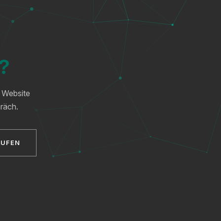
n?
e Website
räch.
RUFEN
XICTRON
Online