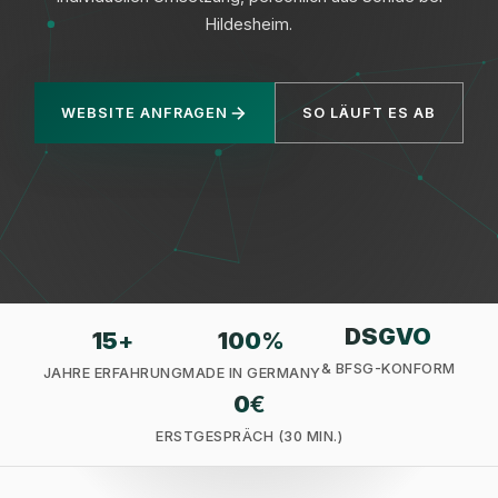
Hildesheim.
WEBSITE ANFRAGEN
SO LÄUFT ES AB
Datenschutz
DSGVO
15
+
100
%
& BFSG-KONFORM
JAHRE ERFAHRUNG
MADE IN GERMANY
0
€
ERSTGESPRÄCH (30 MIN.)