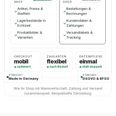
SHOP
SHOP
Artikel, Preise &
Bestellungen &
Staffeln
Rechnungen
Lagerbestände in
Kundendaten &
Echtzeit
Zahlungen
Produktbilder &
Versandlabels &
Varianten
Tracking
CHECKOUT
ZAHLARTEN
DATENPFLEGE
mobil
flexibel
einmal
optimiert
nach Bedarf
statt doppelt
STANDORT
STANDARD
Made in Germany
DSGVO & BFSG
Wie Ihr Shop mit Warenwirtschaft, Zahlung und Versand
zusammenspielt. Beispielhafte Darstellung.