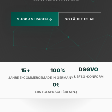
SHOP ANFRAGEN
SO LÄUFT ES AB
Datenschutz
DSGVO
15
+
100
%
& BFSG-KONFORM
JAHRE E-COMMERCE
MADE IN GERMANY
0
€
ERSTGESPRÄCH (30 MIN.)