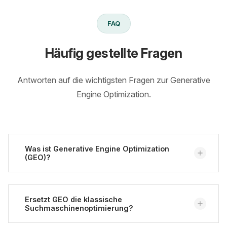
FAQ
Häufig gestellte Fragen
Antworten auf die wichtigsten Fragen zur Generative
Engine Optimization.
Was ist Generative Engine Optimization
(GEO)?
GEO umfasst Maßnahmen, mit denen Inhalte für KI-
gestützte Suchsysteme wie ChatGPT, Perplexity
Ersetzt GEO die klassische
Suchmaschinenoptimierung?
oder Google AI Overviews aufbereitet werden. Ziel
ist, dass KI-Systeme die Inhalte auffinden, korrekt