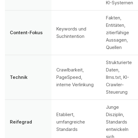
KI-Systemen
Fakten,
Entitäten,
Keywords und
Content-Fokus
zitierfähige
Suchintention
Aussagen,
Quellen
Strukturierte
Crawlbarkeit,
Daten,
Technik
PageSpeed,
llms.txt, KI-
interne Verlinkung
Crawler-
Steuerung
Junge
Etabliert,
Disziplin,
Reifegrad
umfangreiche
Standards
Standards
entwickeln
sich