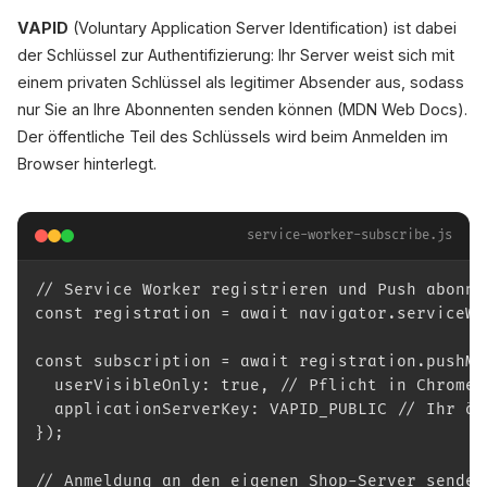
VAPID
(Voluntary Application Server Identification) ist dabei
der Schlüssel zur Authentifizierung: Ihr Server weist sich mit
einem privaten Schlüssel als legitimer Absender aus, sodass
nur Sie an Ihre Abonnenten senden können (MDN Web Docs).
Der öffentliche Teil des Schlüssels wird beim Anmelden im
Browser hinterlegt.
service-worker-subscribe.js
// Service Worker registrieren und Push abonni
const registration = await navigator.serviceWo
const subscription = await registration.pushMa
  userVisibleOnly: true, // Pflicht in Chrome
  applicationServerKey: VAPID_PUBLIC // Ihr öf
});
// Anmeldung an den eigenen Shop-Server senden