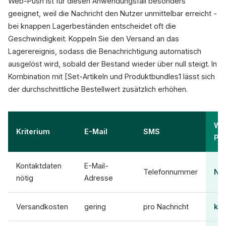
Web-Push ist für diesen Anwendungsfall besonders
geeignet, weil die Nachricht den Nutzer unmittelbar erreicht -
bei knappen Lagerbeständen entscheidet oft die
Geschwindigkeit. Koppeln Sie den Versand an das
Lagerereignis, sodass die Benachrichtigung automatisch
ausgelöst wird, sobald der Bestand wieder über null steigt. In
Kombination mit [Set-Artikeln und Produktbundles1 lässt sich
der durchschnittliche Bestellwert zusätzlich erhöhen.
We
Kriterium
E-Mail
SMS
Pu
Kontaktdaten
E-Mail-
Telefonnummer
Ne
nötig
Adresse
Versandkosten
gering
pro Nachricht
kei