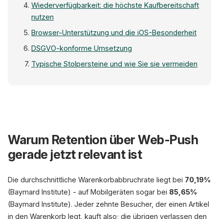
Wiederverfügbarkeit: die höchste Kaufbereitschaft
nutzen
Browser-Unterstützung und die iOS-Besonderheit
DSGVO-konforme Umsetzung
Typische Stolpersteine und wie Sie sie vermeiden
Warum Retention über Web-Push
09:41
gerade jetzt relevant ist
Web-Push
Ihr Warenkorb wartet
Die durchschnittliche Warenkorbabbruchrate liegt bei
70,19%
3 Artikel - jetzt abschließen
(Baymard Institute) - auf Mobilgeräten sogar bei
85,65%
(Baymard Institute). Jeder zehnte Besucher, der einen Artikel
Wieder verfügbar
in den Warenkorb legt, kauft also; die übrigen verlassen den
Ihr Wunschartikel ist da