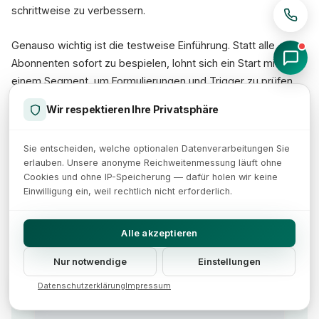
schrittweise zu verbessern.
Genauso wichtig ist die testweise Einführung. Statt alle
Abonnenten sofort zu bespielen, lohnt sich ein Start mit
einem Segment, um Formulierungen und Trigger zu prüfen.
So sammeln Sie Erfahrungswerte zur passenden Frequenz,
Wir respektieren Ihre Privatsphäre
bevor Sie den Kanal breit ausrollen. Dieses schrittweise
Vorgehen empfehlen wir auch bei größeren E-Commerce-
Sie entscheiden, welche optionalen Datenverarbeitungen Sie
Projekten, um Inhalte und Frequenz fundiert einzustellen.
erlauben. Unsere anonyme Reichweitenmessung läuft ohne
Cookies und ohne IP-Speicherung — dafür holen wir keine
Einwilligung ein, weil rechtlich nicht erforderlich.
So könnte Ihr Shop mit Web-Push-Retention
aussehen:
Alle akzeptieren
Nur notwendige
Einstellungen
Datenschutzerklärung
Impressum