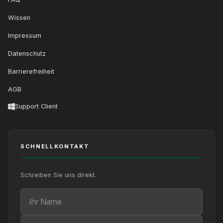
Wissen
Impressum
Datenschutz
Barrierefreiheit
AGB
Support Client
SCHNELLKONTAKT
Schreiben Sie uns direkt.
Ihr Name
Ihre E-Mail
Ihre Nachricht (optional)