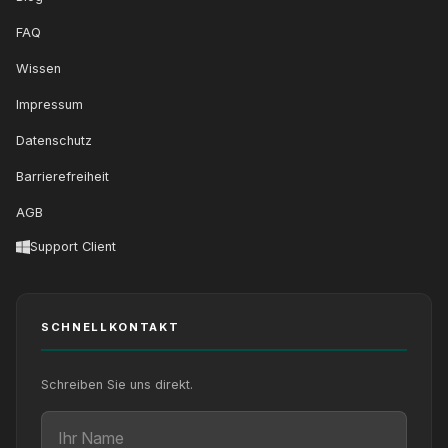
FAQ
Wissen
Impressum
Datenschutz
Barrierefreiheit
AGB
Support Client
SCHNELLKONTAKT
Schreiben Sie uns direkt.
Ihr Name
Ihre E-Mail
Ihre Nachricht (optional)