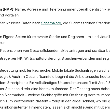
n (NAP):
Name, Adresse und Telefonnummer überall identisch – au
nd Portalen
Strukturierte Daten nach
Schema.org
, die Suchmaschinen Standort
s:
Eigene Seiten für relevante Städte und Regionen – mit individuell
men
Rezensionen von Geschäftskunden aktiv anfragen und sichtbar b
nträge bei IHK, Wirtschaftsförderung, Branchenverbänden und re
edeutung mobiler Recherche: Mobile lokale Suchanfragen wachse
ogle). Auch im Geschäftsumfeld beginnt die Anbietersuche heute
em Smartphone. Ein vollständiges Unternehmensprofil mit Anruf-S
r Situation direkt eine Kontaktaufnahme. Der Einstieg muss dabei 
 Sichtbarkeit – welche Suchbegriffe mit Ortsbezug bereits Impre
ch zum Wettbewerb dasteht – zeigt in der Regel schnell, wo die g
ur inkonsistenter Firmendaten, lassen sich anschließend mit üb