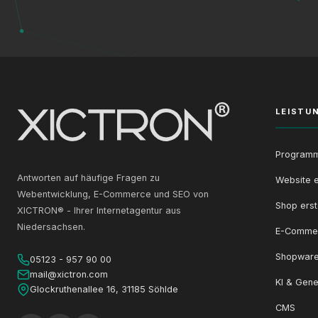
LEISTU
Programm
Antworten auf häufige Fragen zu
Website e
Webentwicklung, E-Commerce und SEO von
Shop erst
XICTRON® - Ihrer Internetagentur aus
Niedersachsen.
E-Comme
Shopware
05123 - 957 90 00
mail@xictron.com
KI & Gene
Glockruthenallee 16, 31185 Söhlde
CMS