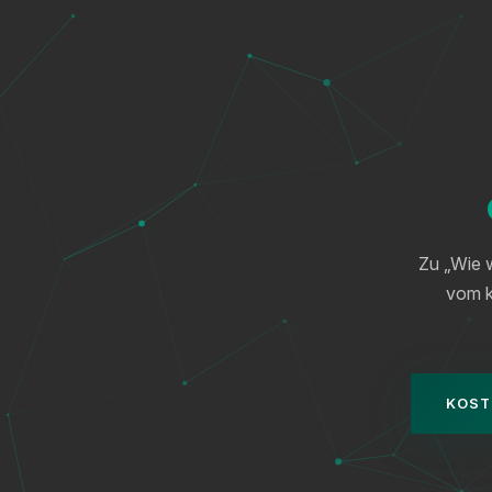
Zu „Wie w
vom k
KOST