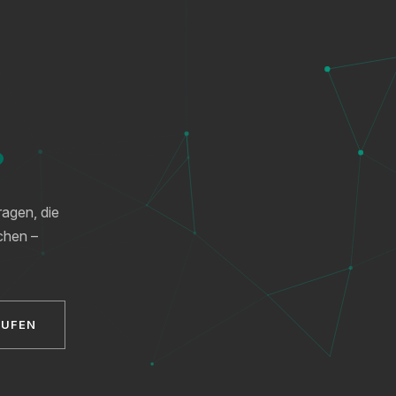
?
ragen, die
chen –
RUFEN
XICTRON
Online