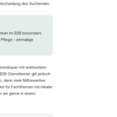
Entscheidung des Suchenden.
irken im B2B besonders
 Pflege – einmalige
chinenbauer mit weltweitem
B2B-Dienstleister gilt jedoch:
b, denn viele Mitbewerber
it für Fachthemen mit lokaler
n wir gerne in einem