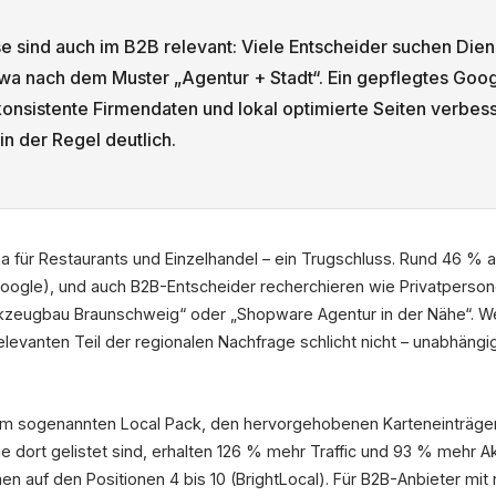
 sind auch im B2B relevant: Viele Entscheider suchen Dienst
wa nach dem Muster „Agentur + Stadt“. Ein gepflegtes Goo
onsistente Firmendaten und lokal optimierte Seiten verbess
in der Regel deutlich.
ma für Restaurants und Einzelhandel – ein Trugschluss. Rund 46 %
oogle), und auch B2B-Entscheider recherchieren wie Privatpersone
rkzeugbau Braunschweig“ oder „Shopware Agentur in der Nähe“. We
 relevanten Teil der regionalen Nachfrage schlicht nicht – unabhäng
 im sogenannten Local Pack, den hervorgehobenen Karteneinträge
 dort gelistet sind, erhalten 126 % mehr Traffic und 93 % mehr A
n auf den Positionen 4 bis 10 (BrightLocal). Für B2B-Anbieter mit