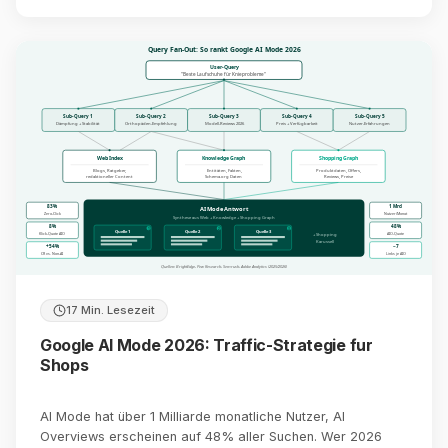
Query Fan-Out: So rankt Google AI Mode 2026
User-Query
"Beste Laufschuhe für Knieprobleme"
Sub-Query 1
Sub-Query 2
Sub-Query 3
Sub-Query 4
Sub-Query 5
Dämpfung + Stabilität
Orthopäden-Empfehlung
Modell-Reviews 2026
Preis + Verfügbarkeit
Nutzer-Erfahrungen
Web Index
Knowledge Graph
Shopping Graph
Blogs, Ratgeber,
Entitäten, Fakten,
Produktdaten, Offers,
redaktioneller Content
Schema.org Daten
Reviews, Preise
83%
1 Mrd
AI Mode Antwort
Zero-Click
Nutzer/Monat
Synthese aus Web + Knowledge + Shopping Graph
8%
48%
1
2
3
Quelle 1
Quelle 2
Quelle 3
Klick-Quote AIO
AIO-Quote
+ Shopping
Karussell
+54%
~7
CR vs. Non-AI
Links je AIO
Quellen: BrightEdge, Pew Research, Semrush, Adobe Analytics (2025/2026)
17 Min. Lesezeit
Google AI Mode 2026: Traffic-Strategie fur
Shops
AI Mode hat über 1 Milliarde monatliche Nutzer, AI
Overviews erscheinen auf 48% aller Suchen. Wer 2026