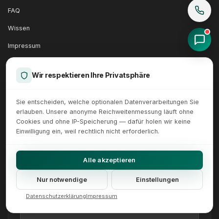
FAQ
Wissen
Impressum
Datenschutz
Wir respektieren Ihre Privatsphäre
Barrierefreiheit
AGB
Sie entscheiden, welche optionalen Datenverarbeitungen Sie
erlauben. Unsere anonyme Reichweitenmessung läuft ohne
Support Client
Cookies und ohne IP-Speicherung — dafür holen wir keine
Einwilligung ein, weil rechtlich nicht erforderlich.
SCHNELLKONTAKT
Alle akzeptieren
Nur notwendige
Einstellungen
Schreiben Sie uns direkt.
Datenschutzerklärung
Impressum
Ihr Name
Ihre E-Mail
Ihre Nachricht (optional)