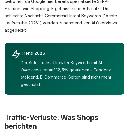
betroffen, da Google hier bereits spezialisierte SERP-
Features wie Shopping-Ergebnisse und Ads nutzt. Die
schlechte Nachricht: Commercial Intent Keywords ("beste
Laufschuhe 2026") werden zunehmend von AI Overviews
abgedeckt.
Trend 2026
Der Anteil transaktionaler Keywords mit AI
Overviews ist auf
12,5%
gestiegen – Tendenz
steigend. E-Commerce-Seiten sind nicht mehr
geschützt.
Traffic-Verluste: Was Shops
berichten