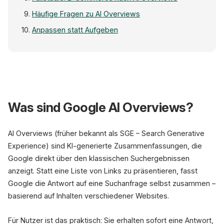
Häufige Fragen zu AI Overviews
Anpassen statt Aufgeben
beste laufschuhe 2026
Was sind Google AI Overviews?
AI Overview
AI
Die besten Laufschuhe 2026 bieten verbess
Dämpfung und Stabilität. Top-Modelle sind...
Mehr anzeigen
AI Overviews (früher bekannt als SGE – Search Generative
www.example-shop.de › laufschuhe
Experience) sind KI-generierte Zusammenfassungen, die
Laufschuhe Test 2026 | Die 10 Best
Unser großer Laufschuh-Vergleich mit echten..
Google direkt über den klassischen Suchergebnissen
anzeigt. Statt eine Liste von Links zu präsentieren, fasst
Google die Antwort auf eine Suchanfrage selbst zusammen –
basierend auf Inhalten verschiedener Websites.
Für Nutzer ist das praktisch: Sie erhalten sofort eine Antwort,