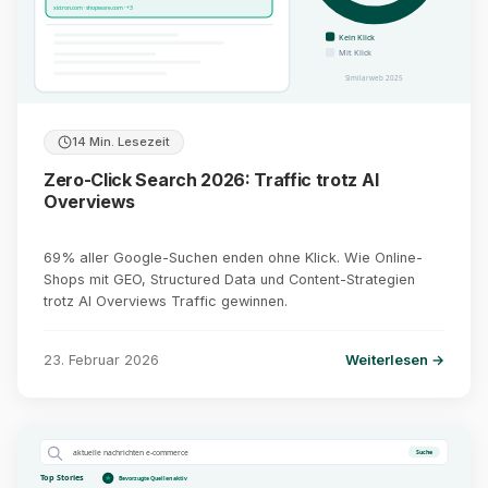
xictron.com · shopware.com · +3
Kein Klick
Mit Klick
Similarweb 2025
14 Min. Lesezeit
Zero-Click Search 2026: Traffic trotz AI
Overviews
69% aller Google-Suchen enden ohne Klick. Wie Online-
Shops mit GEO, Structured Data und Content-Strategien
trotz AI Overviews Traffic gewinnen.
23. Februar 2026
Weiterlesen →
aktuelle nachrichten e-commerce
Suche
Top Stories
Bevorzugte Quellen aktiv