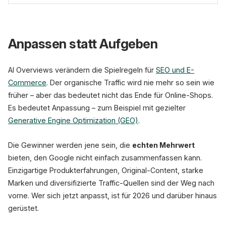
noch weiter in den Hintergrund treten – und noch
Nicht unbedingt weniger, aber anders. Konzentrieren
stärkere Traffic-Verluste erwartet werden.
Sie sich auf einzigartigen Mehrwert, den Google
Anpassen statt Aufgeben
nicht einfach kopieren kann: Original-Recherche,
echte Tests, interaktive Elemente, Video-Content.
AI Overviews verändern die Spielregeln für
SEO und E-
Commerce
. Der organische Traffic wird nie mehr so sein wie
früher – aber das bedeutet nicht das Ende für Online-Shops.
Es bedeutet Anpassung – zum Beispiel mit gezielter
Generative Engine Optimization (GEO)
.
Die Gewinner werden jene sein, die
echten Mehrwert
bieten, den Google nicht einfach zusammenfassen kann.
Einzigartige Produkterfahrungen, Original-Content, starke
Marken und diversifizierte Traffic-Quellen sind der Weg nach
vorne. Wer sich jetzt anpasst, ist für 2026 und darüber hinaus
gerüstet.