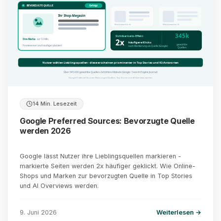
BEVORZUGTE QUELLE
Gefolgt
Ihr Shop-Magazin
Wettbewerber A
Wettbewerber B
345k
Sichtbarkeits-Effekt
2x
Ihre Marke
vor 12 Min.
häufigere Klicks
gewählte
Prominenter und häufiger platziert
nach Markierung als Quelle (Google)
Quellen
Nutzer wählen Lieblingsquellen - diese erscheinen prominenter in Top Stories und KI-Antworten
Über 345.000 gewählte Quellen, 2x höhere Klickrate (Google / Search Engine Journal)
Google Preferred Sources: Bevorzugte Quelle in Top Stories und AI Overviews werden
14 Min. Lesezeit
Google Preferred Sources: Bevorzugte Quelle
werden 2026
Google lässt Nutzer ihre Lieblingsquellen markieren -
markierte Seiten werden 2x häufiger geklickt. Wie Online-
Shops und Marken zur bevorzugten Quelle in Top Stories
und AI Overviews werden.
9. Juni 2026
Weiterlesen →