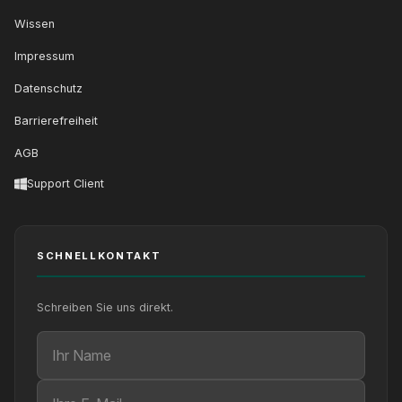
Wissen
Impressum
Datenschutz
Barrierefreiheit
AGB
Support Client
SCHNELLKONTAKT
Schreiben Sie uns direkt.
Ihr Name
Ihre E-Mail
Ihre Nachricht (optional)