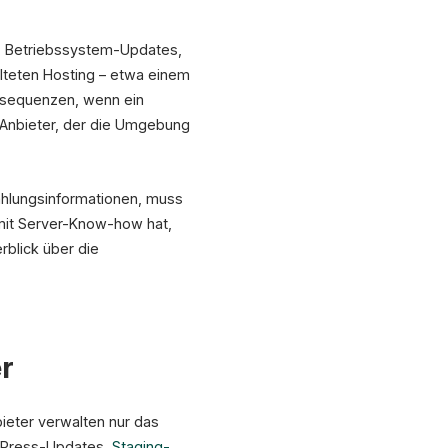
s: Betriebssystem-Updates,
lteten Hosting – etwa einem
onsequenzen, wenn ein
 Anbieter, der die Umgebung
ahlungsinformationen, muss
 mit Server-Know-how hat,
rblick über die
r
ieter verwalten nur das
dPress-Updates,
Staging-