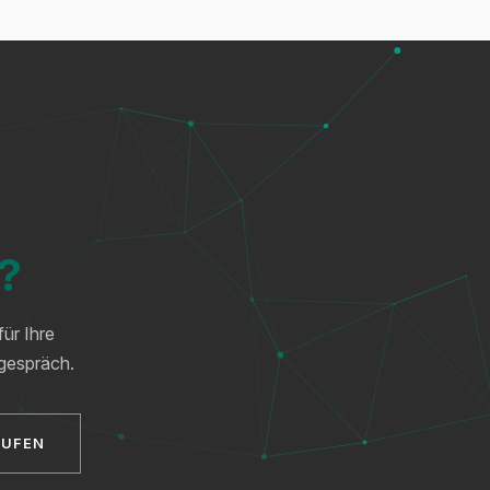
n?
ür Ihre
tgespräch.
RUFEN