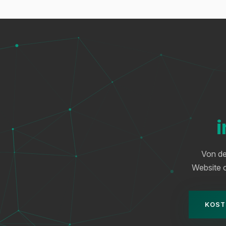
i
Von de
Website o
KOST