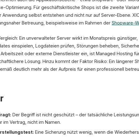
Optimierung. Für geschäftskritische Shops ist die zweite Variante
der Anwendung selbst entstehen und nicht nur auf Server-Ebene. 
ngsnaher Betreuung, beispielsweise im Rahmen der
Shopware-W
Vergleich: Ein unverwalteter Server wirkt im Monatspreis günstiger
ates einspielen, Logdateien prüfen, Störungen beheben, Sicherh
rbeitszeit oder externe Dienstleister ein, ist Managed Hosting für
haftlichere Lösung. Hinzu kommt der Faktor Risiko: Ein längerer S
mäß deutlich mehr als der Aufpreis für einen professionell betreu
r
ragt:
Der Begriff ist nicht geschützt – der tatsächliche Leistungs
r im Vertrag, nicht im Namen.
stellungstest:
Eine Sicherung nützt wenig, wenn die Wiederherste