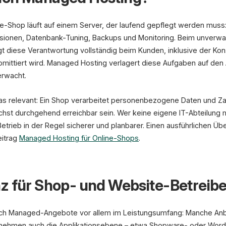
e-Shop läuft auf einem Server, der laufend gepflegt werden mus
sionen, Datenbank-Tuning, Backups und Monitoring. Beim unverwa
egt diese Verantwortung vollständig beim Kunden, inklusive der K
ittiert wird. Managed Hosting verlagert diese Aufgaben auf den
erwacht.
s relevant: Ein Shop verarbeitet personenbezogene Daten und Z
lichst durchgehend erreichbar sein. Wer keine eigene IT-Abteilung
trieb in der Regel sicherer und planbarer. Einen ausführlichen Übe
eitrag
Managed Hosting für Online-Shops
.
z für Shop- und Website-Betreibe
sich Managed-Angebote vor allem im Leistungsumfang: Manche Anb
rnehmen auch die Applikationsebene – etwa Shopware- oder Wor