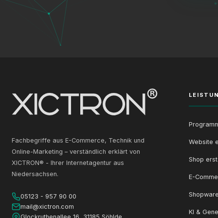
LEISTU
Programm
Fachbegriffe aus E-Commerce, Technik und
Website e
Online-Marketing – verständlich erklärt von
Shop erst
XICTRON® - Ihrer Internetagentur aus
Niedersachsen.
E-Comme
Shopware
05123 - 957 90 00
mail@xictron.com
KI & Gene
Glockruthenallee 16, 31185 Söhlde