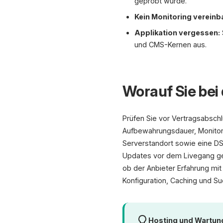
geprobt wurde.
Kein Monitoring vereinba
Applikation vergessen:
und CMS-Kernen aus.
Worauf Sie bei
Prüfen Sie vor Vertragsabschl
Aufbewahrungsdauer, Monitorin
Serverstandort sowie eine D
Updates vor dem Livegang get
ob der Anbieter Erfahrung mi
Konfiguration, Caching und S
Hosting und Wartu