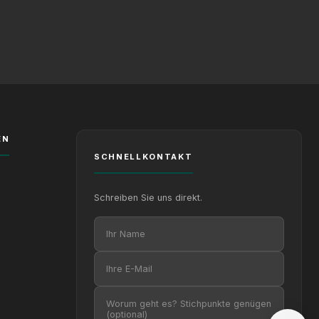
XICTRON
Online
EN
SCHNELLKONTAKT
Schreiben Sie uns direkt.
Ihr Name
Ihre E-Mail
Ihre Nachricht (optional)