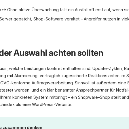
rt:
Ohne aktive Überwachung fällt ein Ausfall oft erst auf, wenn 
Server gepatcht, Shop-Software veraltet – Angreifer nutzen in viel
 der Auswahl achten sollten
uss, welche Leistungen konkret enthalten sind: Update-Zyklen, Ba
g mit Alarmierung, vertraglich zugesicherte Reaktionszeiten im St
SGVO-konforme Auftragsverarbeitung. Sinnvoll ist außerdem eine
estet werden, und ein klar benannter Ansprechpartner für Notfäll
t Ihrem konkreten System mitbringt – ein Shopware-Shop stellt a
uchindex als eine WordPress-Website.
ng zusammen denken