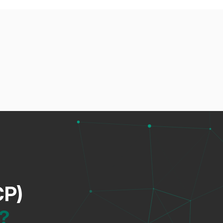
CP)
n?