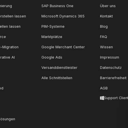
ierung
SAP Business One
Über uns
rstellen lassen
Microsoft Dynamics 365
Kontakt
ellen lassen
PIM-Systeme
Blog
rce
Marktplätze
FAQ
-Migration
Google Merchant Center
Wissen
rative AI
Google Ads
Impressum
Versanddienstleister
Datenschutz
Alle Schnittstellen
Barrierefreiheit
ed
AGB
Support Clien
lösungen