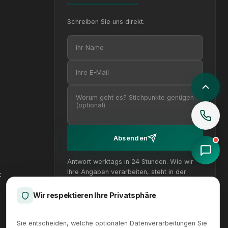
Schreiben Sie uns direkt.
Ihr Name
Ihre E-Mail
Ihre Nachricht (optional)
Absenden
Antwort werktags in 24 Stunden. Wie wir
Datenschutz
Ihre Angaben verarbeiten, steht in der
t
Datenschutzerklärung
.
Wir respektieren Ihre Privatsphäre
Sie entscheiden, welche optionalen Datenverarbeitungen Sie