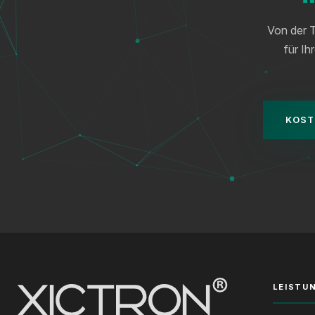
Von der T
für Ih
KOST
LEISTU