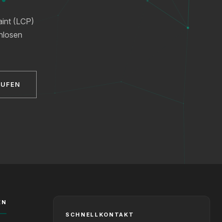
aint (LCP)
enlosen
RUFEN
XICTRON
Online
EN
SCHNELLKONTAKT