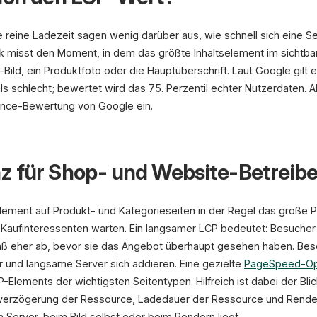
reine Ladezeit sagen wenig darüber aus, wie schnell sich eine Sei
ik misst den Moment, in dem das größte Inhaltselement im sichtba
-Bild, ein Produktfoto oder die Hauptüberschrift. Laut Google gilt 
s schlecht; bewertet wird das 75. Perzentil echter Nutzerdaten. Al
ience-Bewertung von Google ein.
z für Shop- und Website-Betreibe
Element auf Produkt- und Kategorieseiten in der Regel das große 
n Kaufinteressenten warten. Ein langsamer LCP bedeutet: Besucher 
 eher ab, bevor sie das Angebot überhaupt gesehen haben. Beson
r und langsame Server sich addieren. Eine gezielte
PageSpeed-Op
-Elements der wichtigsten Seitentypen. Hilfreich ist dabei der Bli
everzögerung der Ressource, Ladedauer der Ressource und Rende
 Server, beim Bild selbst oder beim Rendern liegt.