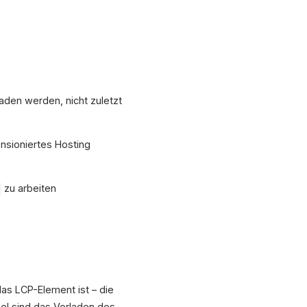
aden werden, nicht zuletzt
nsioniertes Hosting
zu arbeiten
das LCP-Element ist – die
bel sind das Vorladen des