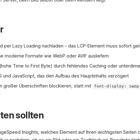
r
d per Lazy Loading nachladen – das LCP-Element muss sofort gel
ne moderne Formate wie WebP oder AVIF ausliefern
hohe Time to First Byte) durch fehlendes Caching oder unterdime
 und JavaScript, das den Aufbau des Hauptinhalts verzögert
 großer Überschriften blockieren, statt mit
font-display: swap
ten sollten
 PageSpeed Insights, welches Element auf Ihren wichtigsten Seiten 
h je nachdem, ob es ein Bild oder ein Textblock ist. Bewährte He