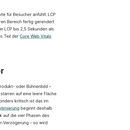
te für Besucher anfühlt. LCP
ren Bereich fertig gerendert
ein LCP bis 2,5 Sekunden als
s Teil der
Core Web Vitals
r
Produkt- oder Bühnenbild –
starren auf eine leere Fläche
ders kritisch ist das im
timierung
beginnt deshalb
ck auf die vier Phasen des
r-Verzögerung – so wird