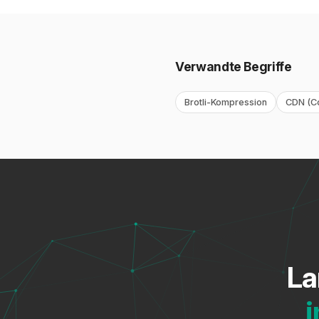
Verwandte Begriffe
Brotli-Kompression
CDN (Co
La
i