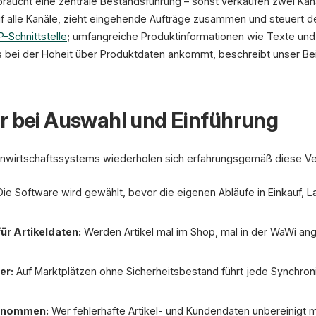
raucht eine zentrale Bestandsführung – sonst verkaufen zwei Kanäl
uf alle Kanäle, zieht eingehende Aufträge zusammen und steuert 
P-Schnittstelle
; umfangreiche Produktinformationen wie Texte und 
 bei der Hoheit über Produktdaten ankommt, beschreibt unser Be
r bei Auswahl und Einführung
renwirtschaftssystems wiederholen sich erfahrungsgemäß diese V
ie Software wird gewählt, bevor die eigenen Abläufe in Einkauf, 
ür Artikeldaten:
Werden Artikel mal im Shop, mal in der WaWi ang
er:
Auf Marktplätzen ohne Sicherheitsbestand führt jede Synchron
ernommen:
Wer fehlerhafte Artikel- und Kundendaten unbereinigt m