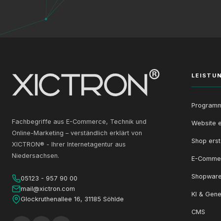
LEISTU
Programm
Fachbegriffe aus E-Commerce, Technik und
Website e
Online-Marketing – verständlich erklärt von
Shop erst
XICTRON® - Ihrer Internetagentur aus
Niedersachsen.
E-Comme
Shopware
05123 - 957 90 00
mail@xictron.com
KI & Gene
Glockruthenallee 16, 31185 Söhlde
CMS