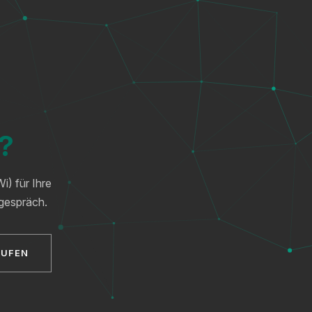
n?
i) für Ihre
tgespräch.
RUFEN
XICTRON
Online