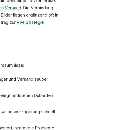
e denselben letzten Artikel.
den
Versand
. Die Verbindung
Bilder liegen ergänzend oft in
itrag zur
PIM-Strategie
.
ersäumnisse:
Lager und Versand sauber
elegt, entstehen Dubletten
isationsverzögerung schnell
igriert, nimmt die Probleme