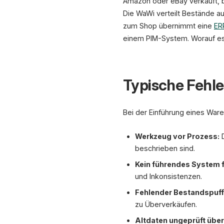
Amazon oder eBay verkauft, b
Die WaWi verteilt Bestände a
zum Shop übernimmt eine
ER
einem PIM-System. Worauf es
Typische Fehle
Bei der Einführung eines Wa
Werkzeug vor Prozess:
D
beschrieben sind.
Kein führendes System f
und Inkonsistenzen.
Fehlender Bestandspuff
zu Überverkäufen.
Altdaten ungeprüft üb