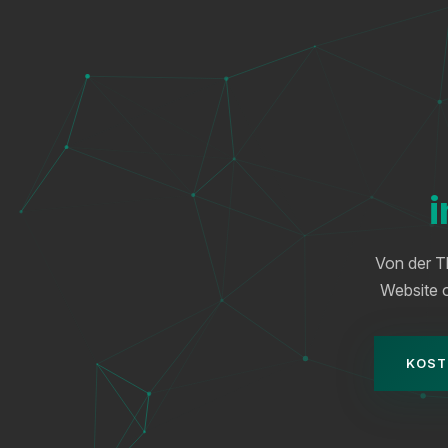
i
Von der Th
Website o
KOST