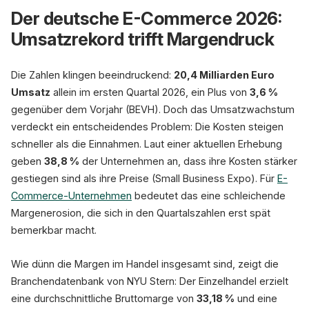
Der deutsche E-Commerce 2026:
Umsatz
83,1 Mrd. €
Werbekost
Umsatzrekord trifft Margendruck
(BEVH 2025)
Logistik &
Die Zahlen klingen beeindruckend:
20,4 Milliarden Euro
Umsatz
allein im ersten Quartal 2026, ein Plus von
3,6 %
Retouren
gegenüber dem Vorjahr (BEVH). Doch das Umsatzwachstum
verdeckt ein entscheidendes Problem: Die Kosten steigen
schneller als die Einnahmen. Laut einer aktuellen Erhebung
Tech-Stack
geben
38,8 %
der Unternehmen an, dass ihre Kosten stärker
gestiegen sind als ihre Preise (Small Business Expo). Für
E-
Nettomar
Commerce-Unternehmen
bedeutet das eine schleichende
Margenerosion, die sich in den Quartalszahlen erst spät
bemerkbar macht.
83,1 Mrd. € Umsatz (BEVH 2025
Wie dünn die Margen im Handel insgesamt sind, zeigt die
Branchendatenbank von NYU Stern: Der Einzelhandel erzielt
eine durchschnittliche Bruttomarge von
33,18 %
und eine