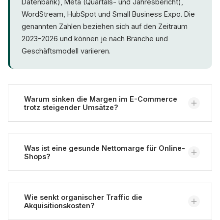
Datenbank), Meta (Quartals- und Jahresbericht),
WordStream, HubSpot und Small Business Expo. Die
genannten Zahlen beziehen sich auf den Zeitraum
2023-2026 und können je nach Branche und
Geschäftsmodell variieren.
Warum sinken die Margen im E-Commerce
trotz steigender Umsätze?
Die Hauptursache ist die Kostensteigerung auf
mehreren Ebenen gleichzeitig: Die Werbekosten
Was ist eine gesunde Nettomarge für Online-
Shops?
steigen kontinuierlich — Metas Preis pro Anzeige
legte 2025 um 9 % zu (Meta), und der
durchschnittliche Google-Ads-CPC kletterte zuvor
Die durchschnittliche Nettomarge im Einzelhandel
um 12,88 % (WordStream). Gleichzeitig steigen
liegt laut Forrester seit Jahren stabil bei nur
Wie senkt organischer Traffic die
2,8 bis
Akquisitionskosten?
Logistik- und Zollkosten. Die Umsätze wachsen mit
3,5 %
(Forrester); zuletzt waren es 3,3 %