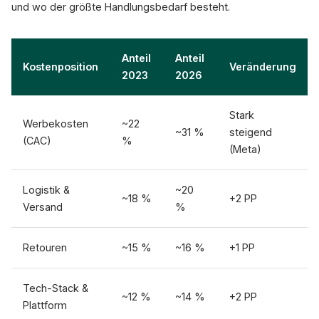
und wo der größte Handlungsbedarf besteht.
Anteil
Anteil
Kostenposition
Veränderung
2023
2026
Stark
Werbekosten
~22
~31 %
steigend
(CAC)
%
(Meta)
Logistik &
~20
~18 %
+2 PP
Versand
%
Retouren
~15 %
~16 %
+1 PP
Tech-Stack &
~12 %
~14 %
+2 PP
Plattform