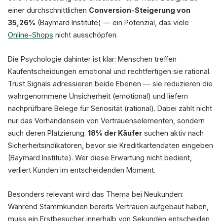
einer durchschnittlichen
Conversion-Steigerung von
Social
35,26%
(Baymard Institute) — ein Potenzial, das viele
1.203×
verkauft
Online-Shops
nicht ausschöpfen.
61% kaufen ni
Die Psychologie dahinter ist klar: Menschen treffen
Kaufentscheidungen emotional und rechtfertigen sie rational.
Trust Signals adressieren beide Ebenen — sie reduzieren die
wahrgenommene Unsicherheit (emotional) und liefern
nachprüfbare Belege für Seriosität (rational). Dabei zählt nicht
nur das Vorhandensein von Vertrauenselementen, sondern
auch deren Platzierung.
18% der Käufer
suchen aktiv nach
Sicherheitsindikatoren, bevor sie Kreditkartendaten eingeben
(Baymard Institute). Wer diese Erwartung nicht bedient,
verliert Kunden im entscheidenden Moment.
Besonders relevant wird das Thema bei Neukunden:
Während Stammkunden bereits Vertrauen aufgebaut haben,
muss ein Erstbesucher innerhalb von Sekunden entscheiden,