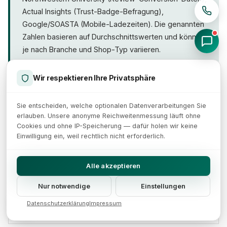
Actual Insights (Trust-Badge-Befragung),
Google/SOASTA (Mobile-Ladezeiten). Die genannten
Zahlen basieren auf Durchschnittswerten und können
je nach Branche und Shop-Typ variieren.
Wir respektieren Ihre Privatsphäre
Welche Trust Signals haben den größten
Sie entscheiden, welche optionalen Datenverarbeitungen Sie
Einfluss auf die Conversion Rate?
erlauben. Unsere anonyme Reichweitenmessung läuft ohne
Cookies und ohne IP-Speicherung — dafür holen wir keine
Einwilligung ein, weil rechtlich nicht erforderlich.
Kundenbewertungen erzielen erfahrungsgemäß den
stärksten Effekt: Produkte mit Bewertungen werden
Wo sollten Trust Badges im Online-Shop
platziert werden?
mit einer um bis zu 270% höheren
Alle akzeptieren
Wahrscheinlichkeit gekauft als solche ohne (Spiegel
Nur notwendige
Einstellungen
Research Center). An zweiter Stelle stehen Security
Trust Badges wirken am stärksten dort, wo
Badges am Checkout mit rund 15-30% Conversion-
Kaufentscheidungen fallen: direkt auf der
Wie viele Kundenbewertungen braucht ein
Datenschutzerklärung
Impressum
Produkt für optimale Conversion?
Steigerung bei weniger bekannten Marken (Baymard
Produktseite und im Checkout-Prozess. Security
Institute). Die Kombination mehrerer
Badges neben den Zahlungsfeldern erzielen die