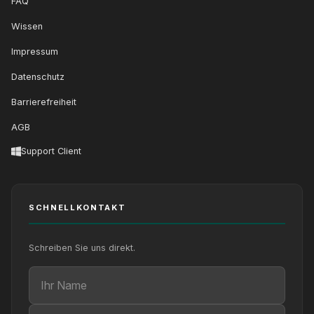
FAQ
Wissen
Impressum
Datenschutz
Barrierefreiheit
AGB
Support Client
SCHNELLKONTAKT
Schreiben Sie uns direkt.
Ihr Name
Ihre E-Mail
Ihre Nachricht (optional)