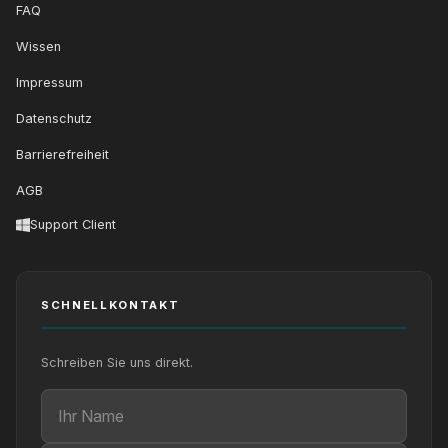
FAQ
Wissen
Impressum
Datenschutz
Barrierefreiheit
AGB
Support Client
SCHNELLKONTAKT
Schreiben Sie uns direkt.
Ihr Name
Ihre E-Mail
Ihre Nachricht (optional)