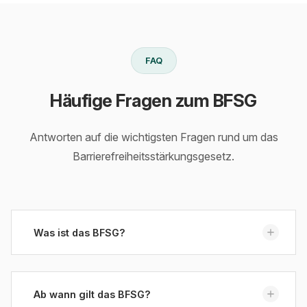
FAQ
Häufige Fragen zum BFSG
Antworten auf die wichtigsten Fragen rund um das
Barrierefreiheitsstärkungsgesetz.
Was ist das BFSG?
Das Barrierefreiheitsstärkungsgesetz (BFSG) ist die
deutsche Umsetzung der EU-Richtlinie 2019/882
Ab wann gilt das BFSG?
(European Accessibility Act). Es verpflichtet