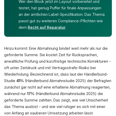
Wer den Block jetzt im Layout vorbereitet und
testet, hat genug Puffer für finale Anpassungen
an der amtlichen Label-Spezifikation. Das Thema
passt gut zu weiteren Compliance-Pflichten wie
dem
Recht auf Reparatur
.
Hinzu kommt: Eine Abmahnung bindet weit mehr als nur die
geforderte Summe. Sie kostet Zeit für Rücksprachen,
anwaltliche Prüfung und kurzfristige technische Korrekturen -
oft unter Zeitdruck und mit Vertragsstrafe-Risiko bei
Wiederholung. Bezeichnend ist, dass laut der Händlerbund-
Studie
41%
(Händlerbund Abmahnstudie 2025) der Befragten
zunächst gar nicht auf eine erhaltene Abmahnung reagierten,
während nur
17%
(Händlerbund Abmahnstudie 2025) die
geforderte Summe zahlten. Das zeigt, wie viel Unsicherheit
das Thema auslöst - und wie viel ruhiger es sich mit einer
von Anfang an sauberen Umsetzung arbeiten lässt.