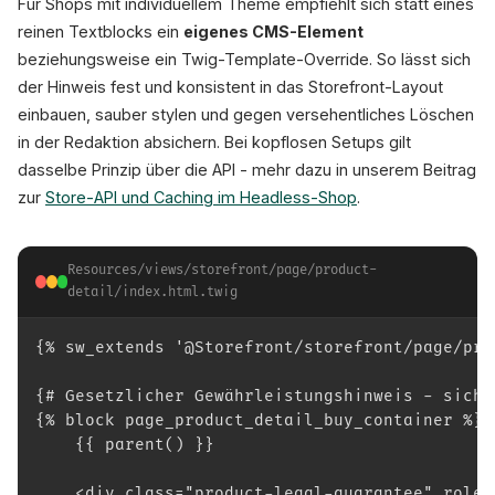
Für Shops mit individuellem Theme empfiehlt sich statt eines
reinen Textblocks ein
eigenes CMS-Element
beziehungsweise ein Twig-Template-Override. So lässt sich
der Hinweis fest und konsistent in das Storefront-Layout
einbauen, sauber stylen und gegen versehentliches Löschen
in der Redaktion absichern. Bei kopflosen Setups gilt
dasselbe Prinzip über die API - mehr dazu in unserem Beitrag
zur
Store-API und Caching im Headless-Shop
.
Resources/views/storefront/page/product-
detail/index.html.twig
{% sw_extends '@Storefront/storefront/page/pro
{# Gesetzlicher Gewährleistungshinweis - sicht
{% block page_product_detail_buy_container %}
    {{ parent() }}
    <div class="product-legal-guarantee" role=