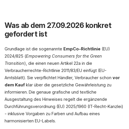
Gewäh
Was ab dem 27.09.2026 konkret
shop.de/produkt/laufschu
gefordert ist
Grundlage ist die sogenannte
EmpCo-Richtlinie
(EU)
129
2024/825 (
Empowering Consumers for the Green
Transition
), die einen neuen Artikel 22a in die
In 
Verbraucherrechte-Richtlinie 2011/83/EU einfügt (EU-
Amtsblatt). Sie verpflichtet Händler, Verbraucher schon
vor
Gesetzliche Ge
dem Kauf
klar über die gesetzliche Gewährleistung zu
Mindestens 2 Jahre - I
informieren. Die genaue grafische und textliche
Nachbesserung (R
2 JAHRE
Ersatz (Austausch)
Ausgestaltung des Hinweises regelt die ergänzende
Durchführungsverordnung (EU) 2025/1960 (IT-Recht-Kanzlei)
Sichtbar vor Bestellu
- inklusive Vorgaben zu Farben und Aufbau eines
harmonisierten EU-Labels.
18% d