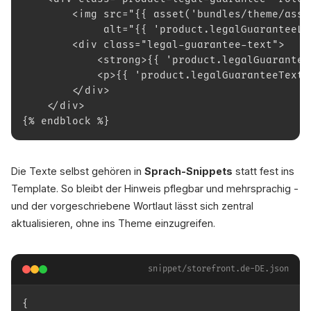
        <img src="{{ asset('bundles/theme/asse
             alt="{{ 'product.legalGuaranteeLa
        <div class="legal-guarantee-text">
            <strong>{{ 'product.legalGuarantee
            <p>{{ 'product.legalGuaranteeText'
        </div>
    </div>
{% endblock %}
Die Texte selbst gehören in
Sprach-Snippets
statt fest ins
Template. So bleibt der Hinweis pflegbar und mehrsprachig -
und der vorgeschriebene Wortlaut lässt sich zentral
aktualisieren, ohne ins Theme einzugreifen.
snippet/storefront.de-DE.json
{