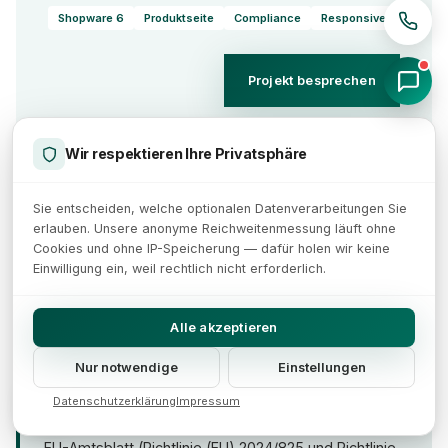
Shopware 6
Produktseite
Compliance
Responsive
Projekt besprechen
Wir respektieren Ihre Privatsphäre
Sie entscheiden, welche optionalen Datenverarbeitungen Sie
Quellen und Studien
erlauben. Unsere anonyme Reichweitenmessung läuft ohne
Dieser Artikel basiert auf Informationen von: IT-Recht-
Cookies und ohne IP-Speicherung — dafür holen wir keine
Einwilligung ein, weil rechtlich nicht erforderlich.
Kanzlei (Vorgaben zum neuen Gewährleistungs- und
Garantielabel ab 27.09.2026,
Durchführungsverordnung (EU) 2025/1960),
Alle akzeptieren
Händlerbund (Gesetzesänderungen 2026 und
Nur notwendige
Einstellungen
Abmahnstudie 2025, befragt wurden 164 Online-
Händler), eEvolution (Änderungen im Onlinehandel
Datenschutzerklärung
Impressum
2026), snafu (typische Umsetzungsfehler) sowie das
EU-Amtsblatt (Richtlinie (EU) 2024/825 und Richtlinie