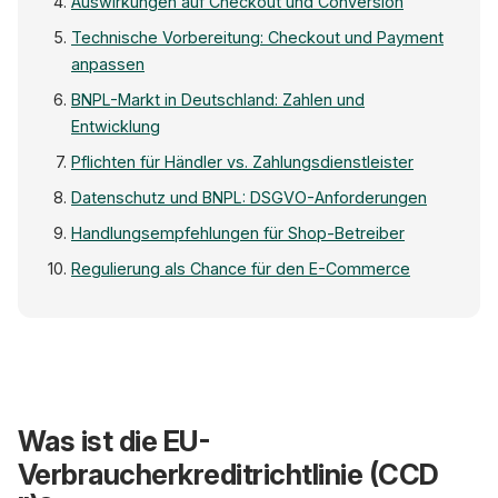
Auswirkungen auf Checkout und Conversion
Technische Vorbereitung: Checkout und Payment
anpassen
BNPL-Markt in Deutschland: Zahlen und
Entwicklung
Pflichten für Händler vs. Zahlungsdienstleister
Datenschutz und BNPL: DSGVO-Anforderungen
Handlungsempfehlungen für Shop-Betreiber
Regulierung als Chance für den E-Commerce
BNPL-Regulierung: Z
Was ist die EU-
Nov 2023
2025/2026
EU-Richtlinie
Nationale
verabschiedet
Umsetzung
Verbraucherkreditrichtlinie (CCD