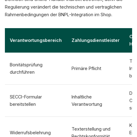
Regulierung verändert die technischen und vertraglichen
Rahmenbedingungen der BNPL-Integration im Shop.
Onl
Verantwortungsbereich
Zahlungsdienstleister
Hän
Tec
Bonitätsprüfung
Primäre Pflicht
Int
durchführen
ber
Dar
SECCI-Formular
Inhaltliche
Che
bereitstellen
Verantwortung
sic
Kor
Texterstellung und
Widerrufsbelehrung
Ein
Rechtskonformität