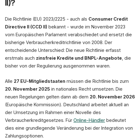
II)?
Neue Pflichten für BNP
✓
✓
Bonitätsprüfung
Informationspflic
Kreditkarte
Überweisung
Die Richtlinie (EU) 2023/2225 - auch als
Consumer Credit
BNPL (neu!)
Directive II (CCD II)
bekannt - wurde im November 2023
vom Europäischen Parlament verabschiedet und ersetzt die
bisherige Verbraucherkreditrichtlinie von 2008. Der
entscheidende Unterschied: Die neue Richtlinie erfasst
erstmals auch
zinsfreie Kredite und BNPL-Angebote
, die
bisher von der Regulierung ausgenommen waren.
Alle
27 EU-Mitgliedstaaten
müssen die Richtlinie bis zum
20. November 2025
in nationales Recht umsetzen. Die
neuen Regelungen gelten dann ab dem
20. November 2026
(Europäische Kommission). Deutschland arbeitet aktuell an
der Umsetzung im Rahmen einer Novelle des
Verbraucherkreditgesetzes. Für
Online-Händler
bedeutet
dies eine grundlegende Veränderung bei der Integration von
Zahlungsoptionen.