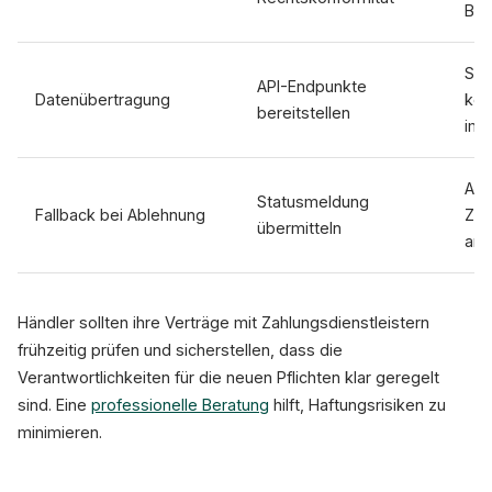
Bes
Sch
API-Endpunkte
Datenübertragung
kor
bereitstellen
imp
Alt
Statusmeldung
Fallback bei Ablehnung
Zah
übermitteln
anb
Händler sollten ihre Verträge mit Zahlungsdienstleistern
frühzeitig prüfen und sicherstellen, dass die
Verantwortlichkeiten für die neuen Pflichten klar geregelt
sind. Eine
professionelle Beratung
hilft, Haftungsrisiken zu
minimieren.