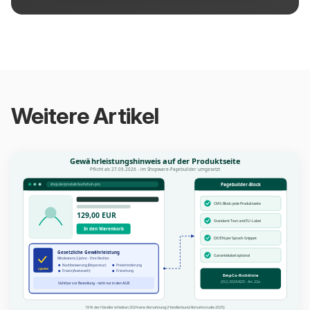
Weitere Artikel
Gewährleistungshinweis auf der Produktseite
Pflicht ab 27.09.2026 - im Shopware-Pagebuilder umgesetzt
Pagebuilder-Block
shop.de/produkt/laufschuh-pro
CMS-Block: jede Produktseite
129,00 EUR
Standard-Text und EU-Label
In den Warenkorb
DE/EN per Sprach-Snippet
Gesetzliche Gewährleistung
Garantielabel optional
Mindestens 2 Jahre - Ihre Rechte:
Nachbesserung (Reparatur)
Preisminderung
2 JAHRE
Ersatz (Austausch)
Erstattung
EmpCo-Richtlinie
(EU) 2024/825 - Art. 22a
Sichtbar vor Bestellung - nicht nur in den AGB
18% der Händler erhielten 2024 eine Abmahnung (Händlerbund Abmahnstudie 2025)