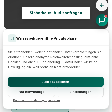
Sicherheits-Audit anfragen
Wir respektieren Ihre Privatsphäre
Sie entscheiden, welche optionalen Datenverarbeitungen Sie
erlauben. Unsere anonyme Reichweitenmessung läuft ohne
Cookies und ohne IP-Speicherung — dafür holen wir keine
Weitere Artikel
Einwilligung ein, weil rechtlich nicht erforderlich.
Alle akzeptieren
Managed Hosting – Server-Architektur
Uptime SLA
CDN & Load Balancing
99.9%
Nur notwendige
Einstellungen
WAF & DDoS-Schutz
Datenschutzerklärung
Impressum
TTFB
<200ms
PHP 8.3 · MySQL 8 · Redis