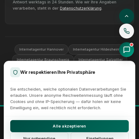
Antwort werktags in 24 Stunden. Wie wir Ihre Angaben
verarbeiten, steht in der
Datenschutzerklärung
.
Internetagentur Hannover
Internetagentur Hildesheim
Internetagentur Braunschweig
Internetagentur Salzgitter
Internetagentur Wolfsburg
Internetagentur Göttingen
Wir respektieren Ihre Privatsphäre
Internetagentur Peine
Sie entscheiden, welche optionalen Datenverarbeitungen Sie
erlauben. Unsere anonyme Reichweitenmessung läuft ohne
Cookies und ohne IP-Speicherung — dafür holen wir keine
Einwilligung ein, weil rechtlich nicht erforderlich.
© 2026 XICTRON® Internetagentur. Alle Rechte vorbehalten.
Alle erkennbaren Marken und Logos sind Eigentum ihrer jeweiligen
Alle akzeptieren
Inhaber.
Impressum
Datenschutz
AGB
Sitemap
Cookie-Einstellungen
Nur notwendige
Einstellungen