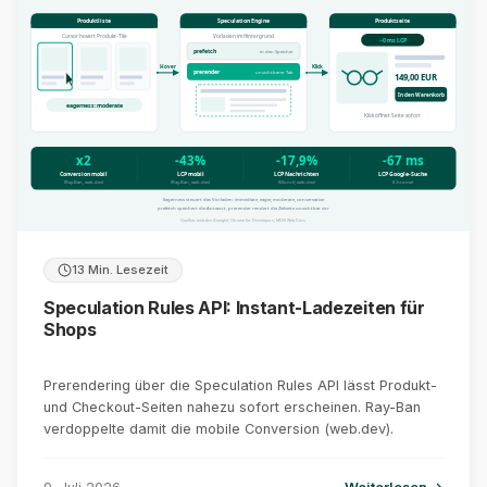
Produktliste
Speculation Engine
Produktseite
Cursor hovert Produkt-Tile
Vorladen im Hintergrund
~0 ms LCP
prefetch
in den Speicher
Hover
Klick
prerender
unsichtbarer Tab
149,00 EUR
In den Warenkorb
eagerness: moderate
Klick öffnet Seite sofort
x2
-43%
-17,9%
-67 ms
Conversion mobil
LCP mobil
LCP Nachrichten
LCP Google-Suche
(Ray-Ban, web.dev)
(Ray-Ban, web.dev)
(Monrif, web.dev)
(Chrome)
Eagerness steuert das Vorladen: immediate, eager, moderate, conservative
prefetch speichert die Antwort, prerender rendert die Zielseite unsichtbar vor
Quellen: web.dev (Google), Chrome for Developers, MDN Web Docs
13 Min. Lesezeit
Speculation Rules API: Instant-Ladezeiten für
Shops
Prerendering über die Speculation Rules API lässt Produkt-
und Checkout-Seiten nahezu sofort erscheinen. Ray-Ban
verdoppelte damit die mobile Conversion (web.dev).