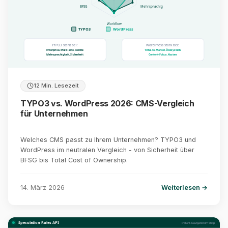
BFSG
Mehrsprachig
Workflow
TYPO3
WordPress
TYPO3 stark bei:
WordPress stark bei:
Enterprise, Multi-Site, Rechte
Time-to-Market, Ökosystem
Mehrsprachigkeit, Sicherheit
Content-Fokus, Kosten
12 Min. Lesezeit
TYPO3 vs. WordPress 2026: CMS-Vergleich
für Unternehmen
Welches CMS passt zu Ihrem Unternehmen? TYPO3 und
WordPress im neutralen Vergleich - von Sicherheit über
BFSG bis Total Cost of Ownership.
14. März 2026
Weiterlesen →
Speculation Rules API
Instant-Navigation im Shop