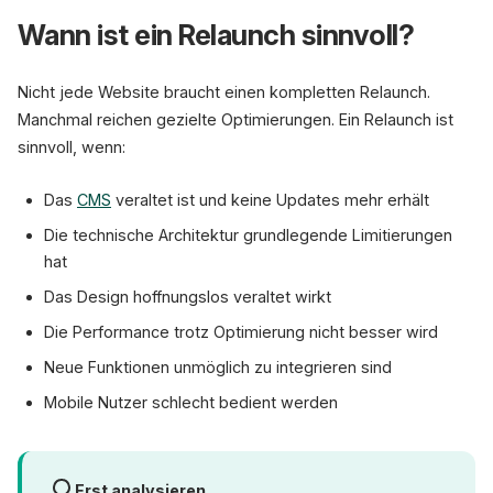
Wann ist ein Relaunch sinnvoll?
Nicht jede Website braucht einen kompletten Relaunch.
Analyse
Konzept
Manchmal reichen gezielte Optimierungen. Ein Relaunch ist
Woche 1-2
Woche 3-4
sinnvoll, wenn:
Das
CMS
veraltet ist und keine Updates mehr erhält
Die technische Architektur grundlegende Limitierungen
hat
Das Design hoffnungslos veraltet wirkt
Die Performance trotz Optimierung nicht besser wird
Neue Funktionen unmöglich zu integrieren sind
Mobile Nutzer schlecht bedient werden
Erst analysieren