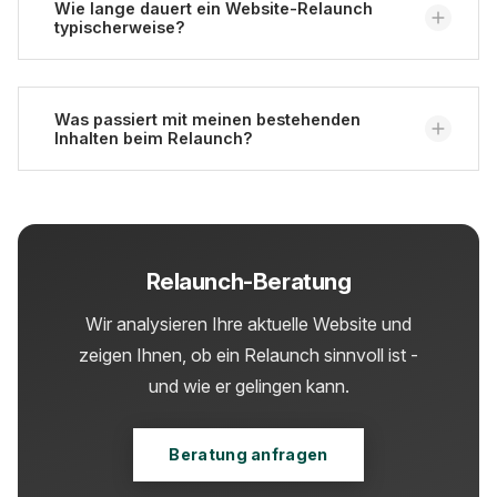
gerne und zeigen Vor- und Nachteile der
Wie lange dauert ein Website-Relaunch
typischerweise?
verschiedenen Systeme auf.
Das hängt von Umfang und Komplexität ab. Kleine
Websites benötigen in der Regel 2-3 Monate, große
Was passiert mit meinen bestehenden
Inhalten beim Relaunch?
Projekte erfahrungsgemäß 6-12 Monate. Mit einem
realistischen Zeitplan und ausreichend Puffer lässt
sich Qualität besser sichern.
Inhalte werden im Rahmen der Content-Migration
sorgfältig übertragen und bei Bedarf überarbeitet
und optimiert. Veraltete Seiten lassen sich
Relaunch-Beratung
aussortieren, wichtige Inhalte bleiben über
Weiterleitungen
erreichbar.
Wir analysieren Ihre aktuelle Website und
zeigen Ihnen, ob ein Relaunch sinnvoll ist -
und wie er gelingen kann.
Beratung anfragen