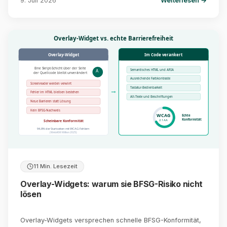
9. Juli 2026
Weiterlesen →
Overlay-Widget vs. echte Barrierefreiheit
Overlay-Widget
Im Code verankert
Eine Skript-Schicht über der Seite
Semantisches HTML und ARIA
A
der Quellcode bleibt unverändert
Ausreichende Farbkontraste
Screenreader werden verwirrt
Tastatur-Bedienbarkeit
→
Fehler im HTML bleiben bestehen
Alt-Texte und Beschriftungen
Neue Barrieren statt Lösung
Kein BFSG-Nachweis
WCAG
Echte
Konformität
2.1 AA
Scheinbare Konformität
94,8% der Startseiten mit WCAG-Fehlern
(WebAIM Million 2025)
11 Min. Lesezeit
Overlay-Widgets: warum sie BFSG-Risiko nicht
lösen
Overlay-Widgets versprechen schnelle BFSG-Konformität,