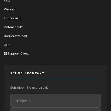
FAQ
Wissen
Impressum
Datenschutz
Barrierefreiheit
AGB
Support Client
SCHNELLKONTAKT
Schreiben Sie uns direkt.
Ihr Name
Ihre E-Mail
Ihre Nachricht (optional)