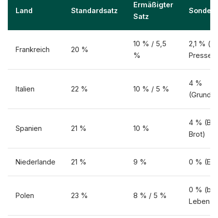
Ermäßigter
Land
Standardsatz
Sonderf
Satz
10 % / 5,5
2,1 % (z.
Frankreich
20 %
%
Presse)
4 %
Italien
22 %
10 % / 5 %
(Grundn
4 % (Büc
Spanien
21 %
10 %
Brot)
Niederlande
21 %
9 %
0 % (Exp
0 % (bes
Polen
23 %
8 % / 5 %
Lebensmi