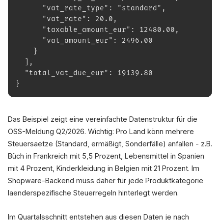
      "vat_rate_type": "standard",
      "vat_rate": 20.0,
      "taxable_amount_eur": 12480.00,
      "vat_amount_eur": 2496.00
    }
  ],
  "total_vat_due_eur": 19139.80
}
Das Beispiel zeigt eine vereinfachte Datenstruktur für die
OSS-Meldung Q2/2026. Wichtig: Pro Land könn mehrere
Steuersaetze (Standard, ermäßigt, Sonderfälle) anfallen - z.B.
Büch in Frankreich mit 5,5 Prozent, Lebensmittel in Spanien
mit 4 Prozent, Kinderkleidung in Belgien mit 21 Prozent. Im
Shopware-Backend müss daher für jede Produktkategorie
laenderspezifische Steuerregeln hinterlegt werden.
Im Quartalsschnitt entstehen aus diesen Daten je nach