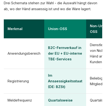
Drei Schemata stehen zur Wahl - die Auswahl hängt davon
ab, wo der Händ ansaessig ist und wo die Ware lagert.
ES 21%
I
170k+
EU-Händler in OSS/IOSS
Non-Unio
Merkmal
Union-OSS
OSS
ViDA-Roadmap:
2027 OSS-Erweiterung
Dienstlei
B2C-Fernverkauf in
von Nicht
Anwendungsbereich
der EU + EU-interne
Händ an 
TBE-Services
Kunden
Im
Beliebige
Registrierung
Ansaessigkeitsstaat
Mitgliedst
(DE: BZSt)
Meldefrequenz
Quartalsweise
Quartalsw