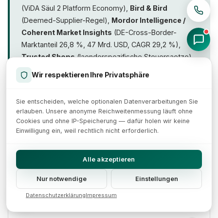
(ViDA Säul 2 Platform Economy),
Bird & Bird
(Deemed-Supplier-Regel),
Mordor Intelligence /
Coherent Market Insights
(DE-Cross-Border-
Marktanteil 26,8 %, 47 Mrd. USD, CAGR 29,2 %),
Trusted Shops
(laenderspezifische Steuersaetze),
Haufe
(BZSt-Praxis),
DATEV
(SKR04-OSS-Konten).
Wir respektieren Ihre Privatsphäre
Daten sind Stand Mai 2026 und könn sich ändern.
Sie entscheiden, welche optionalen Datenverarbeitungen Sie
erlauben. Unsere anonyme Reichweitenmessung läuft ohne
Cookies und ohne IP-Speicherung — dafür holen wir keine
Muss ich den OSS nutzen oder kann ich mich
Einwilligung ein, weil rechtlich nicht erforderlich.
in jedem EU-Staat einzeln registrieren?
Alle akzeptieren
Der OSS ist freiwillig - Sie könn sich auch lokal in
jedem EU-Staat registrieren. Praktisch ist die OSS-
Wann genau greift die 10.000-EUR-Schwelle?
Nur notwendige
Einstellungen
Variante in der Regel deutlich einfacher: eine
Datenschutzerklärung
Impressum
Quartalsmeldung in Deutschland statt 27 lokaler
Die Schwelle bezieht sich auf den
kumulativen
Voranmeldungen. Nur bei sehr spezifischen