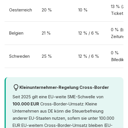
13 % (z.B
Oesterreich
20 %
10 %
Tickets,
0 % (bes
Belgien
21 %
12 % / 6 %
Zeitunge
0 %
Schweden
25 %
12 % / 6 %
(Medika
Kleinunternehmer-Regelung Cross-Border
Seit 2025 gilt eine EU-weite SME-Schwelle von
100.000 EUR
Cross-Border-Umsatz: Kleine
Unternehmen aus DE könn die Steuerbefreiung
anderer EU-Staaten nutzen, sofern sie unter 100.000
EUR EU-weitem Cross-Border-Umsatz bleiben (EU-