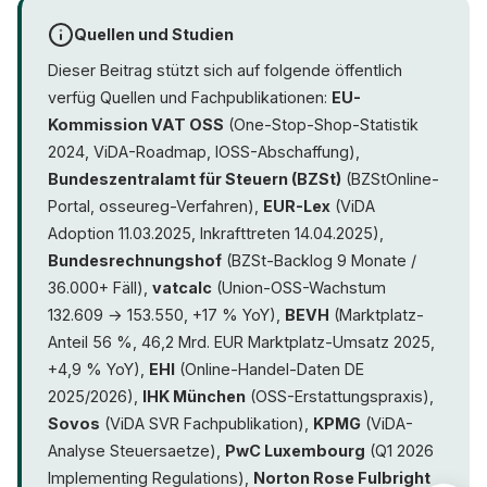
Quellen und Studien
Dieser Beitrag stützt sich auf folgende öffentlich
verfüg Quellen und Fachpublikationen:
EU-
Kommission VAT OSS
(One-Stop-Shop-Statistik
2024, ViDA-Roadmap, IOSS-Abschaffung),
Bundeszentralamt für Steuern (BZSt)
(BZStOnline-
Portal, osseureg-Verfahren),
EUR-Lex
(ViDA
Adoption 11.03.2025, Inkrafttreten 14.04.2025),
Bundesrechnungshof
(BZSt-Backlog 9 Monate /
36.000+ Fäll),
vatcalc
(Union-OSS-Wachstum
132.609 → 153.550, +17 % YoY),
BEVH
(Marktplatz-
Anteil 56 %, 46,2 Mrd. EUR Marktplatz-Umsatz 2025,
+4,9 % YoY),
EHI
(Online-Handel-Daten DE
2025/2026),
IHK München
(OSS-Erstattungspraxis),
Sovos
(ViDA SVR Fachpublikation),
KPMG
(ViDA-
Analyse Steuersaetze),
PwC Luxembourg
(Q1 2026
Implementing Regulations),
Norton Rose Fulbright