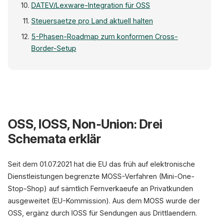
DATEV/Lexware-Integration für OSS
Steuersaetze pro Land aktuell halten
5-Phasen-Roadmap zum konformen Cross-
Border-Setup
Cross-B
EU Empfangsstaaten — VAT-Sätze 2026
OSS, IOSS, Non-Union: Drei
N
Schemata erklär
DK 25%
Seit dem 01.07.2021 hat die EU das früh auf elektronische
Dienstleistungen begrenzte MOSS-Verfahren (Mini-One-
DE 
FR 20%
Stop-Shop) auf sämtlich Fernverkaeufe an Privatkunden
BZSt OS
ausgeweitet (EU-Kommission). Aus dem MOSS wurde der
OSS, ergänz durch IOSS für Sendungen aus Drittlaendern.