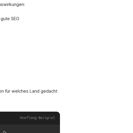
uswirkungen:
, gute SEO
ion für welches Land gedacht
Hreflang-Beispiel
 />