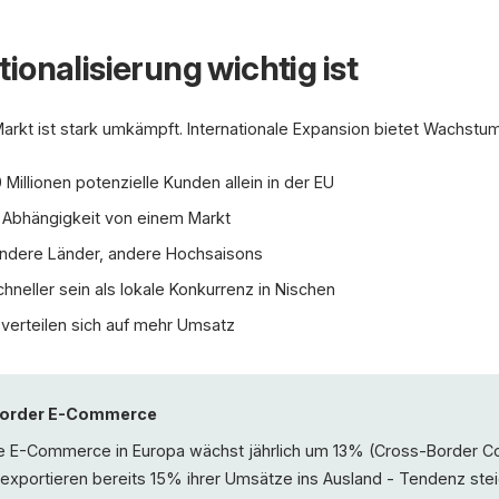
onalisierung wichtig ist
DE
€ EUR
MwSt inkl.
t ist stark umkämpft. Internationale Expansion bietet Wachstum
UK
£ GBP
Millionen potenzielle Kunden allein in der EU
VAT incl.
Sprache • Währung • Steuern • V
Abhängigkeit von einem Markt
ndere Länder, andere Hochsaisons
hneller sein als lokale Konkurrenz in Nischen
verteilen sich auf mehr Umsatz
Border E-Commerce
e E-Commerce in Europa wächst jährlich um 13% (Cross-Border 
exportieren bereits 15% ihrer Umsätze ins Ausland - Tendenz ste