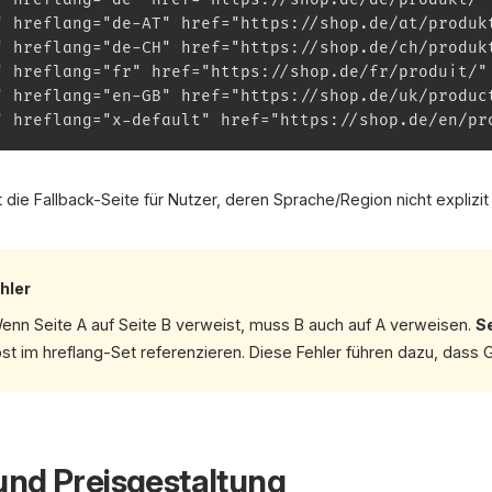
" hreflang="de-AT" href="https://shop.de/at/produk
" hreflang="de-CH" href="https://shop.de/ch/produk
" hreflang="fr" href="https://shop.de/fr/produit/"
" hreflang="en-GB" href="https://shop.de/uk/produc
" hreflang="x-default" href="https://shop.de/en/pr
t die Fallback-Seite für Nutzer, deren Sprache/Region nicht explizit
hler
nn Seite A auf Seite B verweist, muss B auch auf A verweisen.
Se
st im hreflang-Set referenzieren. Diese Fehler führen dazu, dass G
und Preisgestaltung