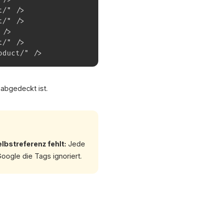
t/" />
t/" />
 />
t/" />
oduct/" />
 abgedeckt ist.
lbstreferenz fehlt:
Jede
oogle die Tags ignoriert.
XICTRON