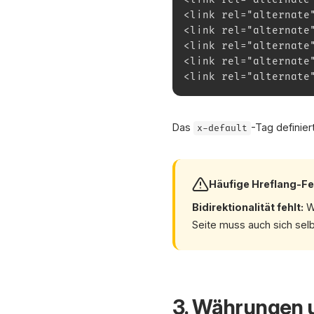
<link rel="alternate
<link rel="alternate
<link rel="alternate
<link rel="alternate
<link rel="alternate
Das
-Tag definier
x-default
Häufige Hreflang-Fe
Bidirektionalität fehlt:
We
Seite muss auch sich selb
3. Währungen 