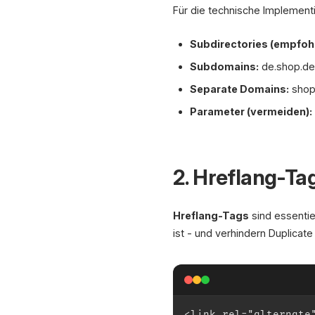
Für die technische Implement
Subdirectories (empfohl
Subdomains:
de.shop.de,
Separate Domains:
shop.
Parameter (vermeiden):
2. Hreflang-Tag
Hreflang-Tags
sind essentiel
ist - und verhindern Duplicat
<link rel="alternate