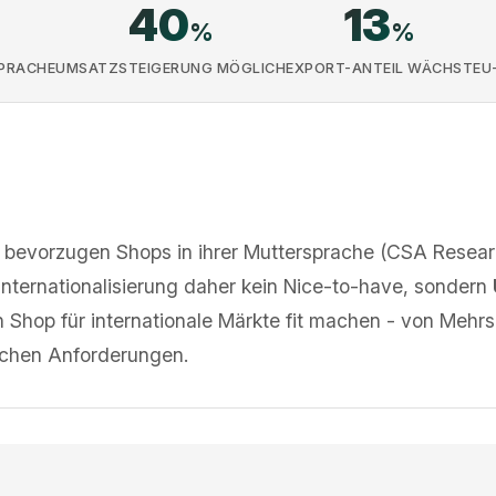
40
13
%
%
SPRACHE
UMSATZSTEIGERUNG MÖGLICH
EXPORT-ANTEIL WÄCHST
EU
bevorzugen Shops in ihrer Muttersprache (CSA Resear
 Internationalisierung daher kein Nice-to-have, sondern
en Shop für internationale Märkte fit machen - von Mehrs
ichen Anforderungen.