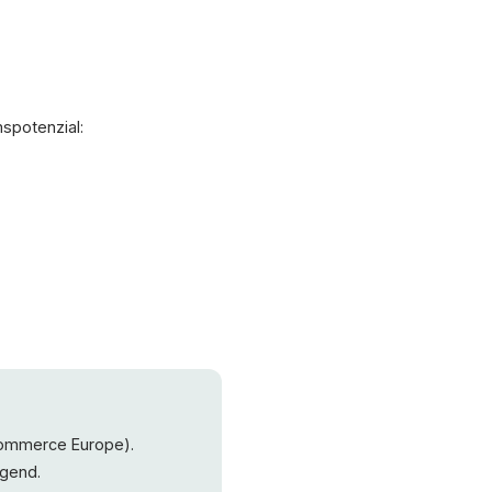
FR
€ EUR
TVA incl.
spotenzial:
US
$ USD
excl. tax
ersand • Rechtliches
Commerce Europe).
igend.