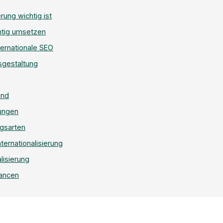
rung wichtig ist
chtig umsetzen
ternationale SEO
sgestaltung
and
rungen
ngsarten
ternationalisierung
alisierung
ancen
Shop-Internationa