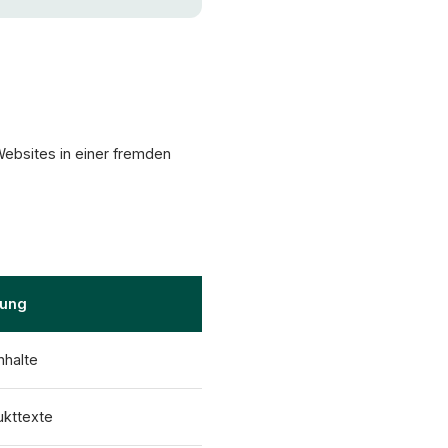
Websites in einer fremden
lung
nhalte
ukttexte