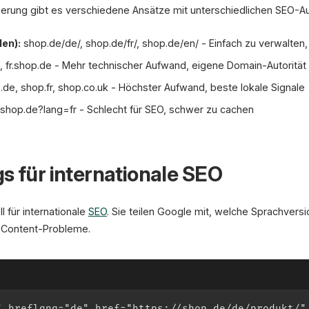
ierung gibt es verschiedene Ansätze mit unterschiedlichen SEO-A
en):
shop.de/de/, shop.de/fr/, shop.de/en/ - Einfach zu verwalten
 fr.shop.de - Mehr technischer Aufwand, eigene Domain-Autorität
de, shop.fr, shop.co.uk - Höchster Aufwand, beste lokale Signale
shop.de?lang=fr - Schlecht für SEO, schwer zu cachen
s für internationale SEO
l für internationale
SEO
. Sie teilen Google mit, welche Sprachvers
e Content-Probleme.
" hreflang="de" href="https://shop.de/de/produkt/"