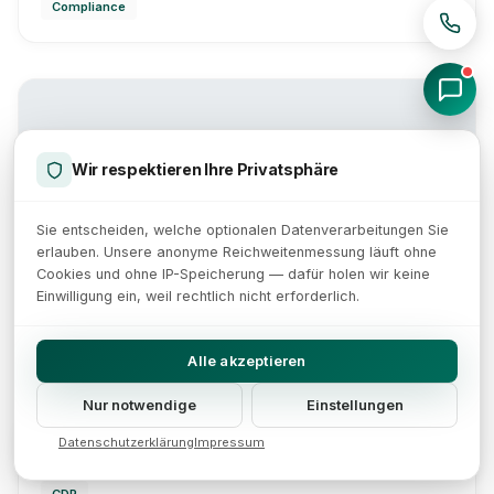
Compliance
Wir respektieren Ihre Privatsphäre
Sie entscheiden, welche optionalen Datenverarbeitungen Sie
erlauben. Unsere anonyme Reichweitenmessung läuft ohne
Cookies und ohne IP-Speicherung — dafür holen wir keine
Einwilligung ein, weil rechtlich nicht erforderlich.
Alle akzeptieren
DEMO
SAAS-OBERFLÄCHE
Nur notwendige
Einstellungen
Workflow-Plattform
Datenschutzerklärung
Impressum
Analytics-Dashboard
Echtzeit-Daten
KI-Segmentierung