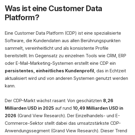
Was ist eine Customer Data
CDP
Platform?
Daten vereine
Einheitliches K
360°
Eine Customer Data Platform (CDP) ist eine spezialisierte
Kaufhistorie
Profil
Präferenzen
Touchpoin
Software, die Kundendaten aus allen Berührungspunkten
2,9x höheres Umsatzwachstu
sammelt, vereinheitlicht und als konsistente Profile
bereitstellt. Im Gegensatz zu einzelnen Tools wie CRM, ERP
oder E-Mail-Marketing-Systemen erstellt eine CDP ein
persistentes, einheitliches Kundenprofil
, das in Echtzeit
aktualisiert wird und von anderen Systemen genutzt werden
kann.
Der CDP-Markt wächst rasant: Von geschätzten
8,26
Milliarden USD in 2025
auf rund
10,49 Milliarden USD in
2026
(Grand View Research). Der Einzelhandels- und E-
Commerce-Sektor stellt dabei das umsatzstärkste CDP-
Anwendungssegment (Grand View Research). Dieser Trend