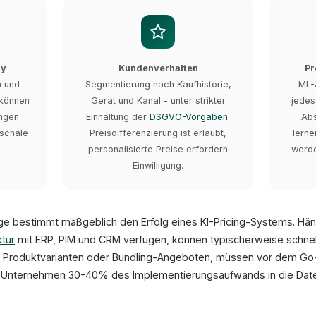
ly
Kundenverhalten
Pr
n und
Segmentierung nach Kaufhistorie,
ML-
 können
Gerät und Kanal - unter strikter
jedes
ungen
Einhaltung der
DSGVO-Vorgaben
.
Abs
schale
Preisdifferenzierung ist erlaubt,
lerne
personalisierte Preise erfordern
werde
Einwilligung.
ge bestimmt maßgeblich den Erfolg eines KI-Pricing-Systems. Händ
ktur
mit ERP, PIM und CRM verfügen, können typischerweise schnell
i Produktvarianten oder Bundling-Angeboten, müssen vor dem Go-
 Unternehmen 30-40% des Implementierungsaufwands in die Date