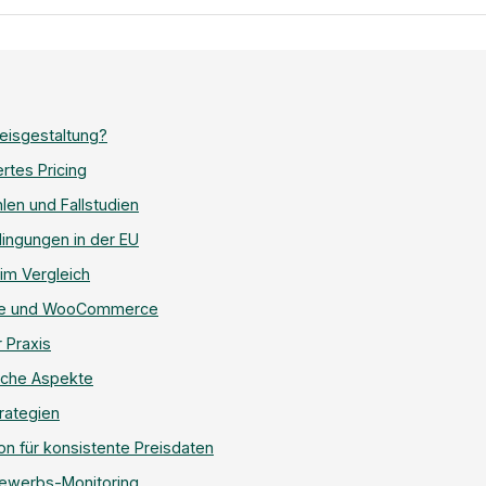
eisgestaltung?
ertes Pricing
len und Fallstudien
ingungen in der EU
im Vergleich
are und WooCommerce
 Praxis
ische Aspekte
trategien
on für konsistente Preisdaten
bewerbs-Monitoring