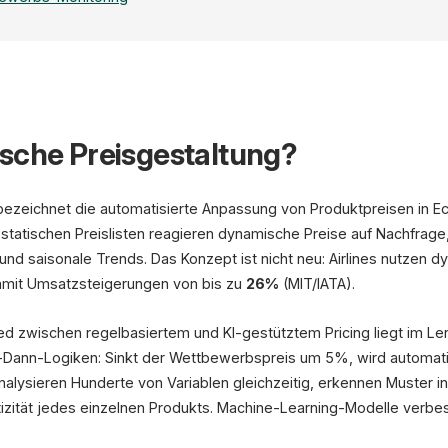
Dynamic Pricing 
+5%
+10
sche Preisgestaltung?
Umsatz
Marge
(McKinsey)
(McKinsey)
ezeichnet die automatisierte Anpassung von Produktpreisen in Ech
Preisverlauf (7 Tage)
i statischen Preislisten reagieren dynamische Preise auf Nachfra
d saisonale Trends. Das Konzept ist nicht neu: Airlines nutzen d
Mo
Mi
Fr
damit Umsatzsteigerungen von bis zu
26%
(MIT/IATA).
Quellen: McKinsey, Profit
d zwischen regelbasiertem und KI-gestütztem Pricing liegt im Ler
-Dann-Logiken: Sinkt der Wettbewerbspreis um 5%, wird automa
alysieren Hunderte von Variablen gleichzeitig, erkennen Muster in
tizität jedes einzelnen Produkts. Machine-Learning-Modelle verbess