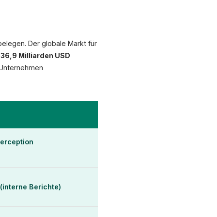
belegen. Der globale Markt für
f
36,9 Milliarden USD
e Unternehmen
Perception
(interne Berichte)
XICTRON