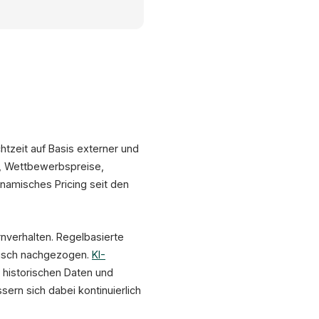
Dashboard
%
2.5M
Preise/Tag
(Amazon)
tzeit auf Basis externer und
Optimum
ge, Wettbewerbspreise,
ynamisches Pricing seit den
So
Di
ero, Amazon
nverhalten. Regelbasierte
tisch nachgezogen.
KI-
 historischen Daten und
ern sich dabei kontinuierlich