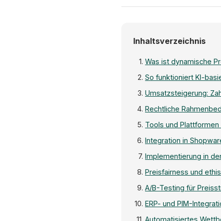
Inhaltsverzeichnis
Was ist dynamische Pr
So funktioniert KI-basi
Umsatzsteigerung: Zah
Rechtliche Rahmenbed
Tools und Plattformen 
Integration in Shopw
Implementierung in der
Preisfairness und eth
A/B-Testing für Preiss
ERP- und PIM-Integrati
Automatisiertes Wett