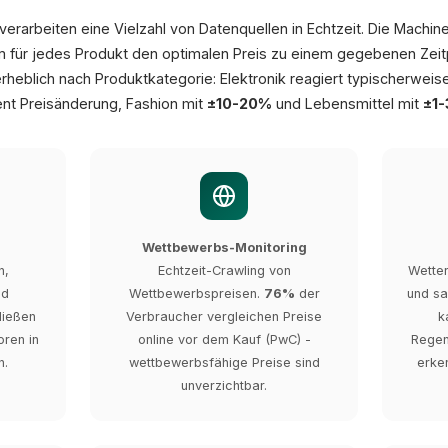
verarbeiten eine Vielzahl von Datenquellen in Echtzeit. Die Machi
m für jedes Produkt den optimalen Preis zu einem gegebenen Zeitp
i erheblich nach Produktkategorie: Elektronik reagiert typischerweis
nt Preisänderung, Fashion mit
±10-20%
und Lebensmittel mit
±1
Wettbewerbs-Monitoring
n,
Echtzeit-Crawling von
Wetter
nd
Wettbewerbspreisen.
76%
der
und sa
ließen
Verbraucher vergleichen Preise
k
ren in
online vor dem Kauf (PwC) -
Regen
n.
wettbewerbsfähige Preise sind
erken
unverzichtbar.