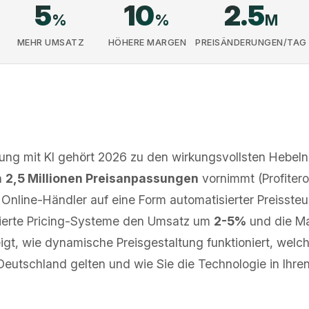
5
10
2.5
%
%
M
MEHR UMSATZ
HÖHERE MARGEN
PREISÄNDERUNGEN/TAG
ung mit KI gehört 2026 zu den wirkungsvollsten Hebel
h
2,5 Millionen Preisanpassungen
vornimmt (Profitero
 Online-Händler auf eine Form automatisierter Preissteu
ierte Pricing-Systeme den Umsatz um
2-5%
und die M
eigt, wie dynamische Preisgestaltung funktioniert, welc
utschland gelten und wie Sie die Technologie in Ihre