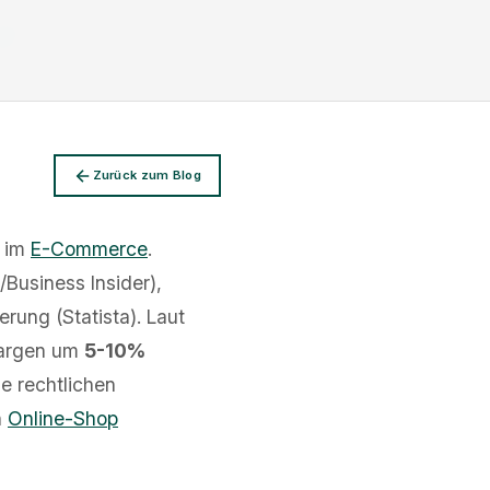
Zurück zum Blog
n im
E-Commerce
.
/Business Insider),
erung (Statista). Laut
argen um
5-10%
he rechtlichen
n
Online-Shop