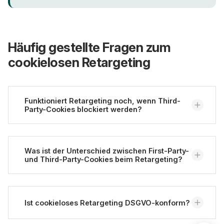
Häufig gestellte Fragen zum
cookielosen Retargeting
Funktioniert Retargeting noch, wenn Third-
Party-Cookies blockiert werden?
Ja, allerdings nicht mehr über den klassischen
Cookie-Weg. Einwilligungsbasiertes Retargeting
Was ist der Unterschied zwischen First-Party-
und Third-Party-Cookies beim Retargeting?
über
First-Party-Daten
und Customer Match
funktioniert unabhängig von 3P-Cookies. Bei Google
Customer Match liegen die Match-Raten der
Third-Party-Cookies werden über fremde Domains
meisten Werbetreibenden zwischen 29% und 62%
gesetzt und sind von Browser-Restriktionen und
Ist cookieloses Retargeting DSGVO-konform?
(Google Ads Help); das Anwenden von Customer-
fehlender Einwilligung stark betroffen. First-Party-