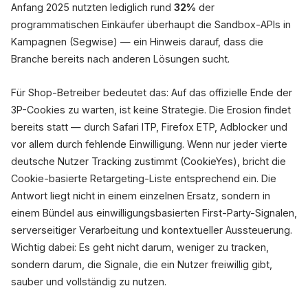
~25%
Anfang 2025 nutzten lediglich rund
32%
der
Consent DE
programmatischen Einkäufer überhaupt die Sandbox-APIs in
Kampagnen (Segwise) — ein Hinweis darauf, dass die
Branche bereits nach anderen Lösungen sucht.
Custo
Für Shop-Betreiber bedeutet das: Auf das offizielle Ende der
3P-Cookies zu warten, ist keine Strategie. Die Erosion findet
bereits statt — durch Safari ITP, Firefox ETP, Adblocker und
vor allem durch fehlende Einwilligung. Wenn nur jeder vierte
deutsche Nutzer Tracking zustimmt (CookieYes), bricht die
Cookie-basierte Retargeting-Liste entsprechend ein. Die
Antwort liegt nicht in einem einzelnen Ersatz, sondern in
einem Bündel aus einwilligungsbasierten First-Party-Signalen,
serverseitiger Verarbeitung und kontextueller Aussteuerung.
Wichtig dabei: Es geht nicht darum, weniger zu tracken,
sondern darum, die Signale, die ein Nutzer freiwillig gibt,
sauber und vollständig zu nutzen.