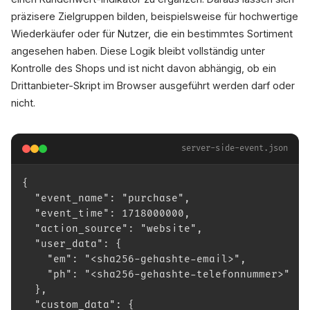
präzisere Zielgruppen bilden, beispielsweise für hochwertige
Wiederkäufer oder für Nutzer, die ein bestimmtes Sortiment
angesehen haben. Diese Logik bleibt vollständig unter
Kontrolle des Shops und ist nicht davon abhängig, ob ein
Drittanbieter-Skript im Browser ausgeführt werden darf oder
nicht.
server-side-event.json
{
  "event_name": "purchase",
  "event_time": 1718000000,
  "action_source": "website",
  "user_data": {
    "em": "<sha256-gehashte-email>",
    "ph": "<sha256-gehashte-telefonnummer>"
  },
  "custom_data": {