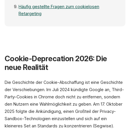
Häufig gestellte Fragen zum cookielosen
Retargeting
Cookie-Deprecation 2026: Die
Veralteter 3P-C
neue Realität
Browser-Be
Pixel setzt 3P-
Die Geschichte der Cookie-Abschaffung ist eine Geschichte
Tracker Dritta
der Verschiebungen. Im Juli 2024 kündigte Google an, Third-
Adblocker + ITP b
Party-Cookies in Chrome doch nicht zu entfernen, sondern
den Nutzern eine Wahlmöglichkeit zu geben. Am 17. Oktober
Signalverl
2025 folgte die Ankündigung, einen Großteil der Privacy-
bis zu 20% Daten
Sandbox-Technologien einzustellen und sich auf ein
kleineres Set an Standards zu konzentrieren (Segwise).