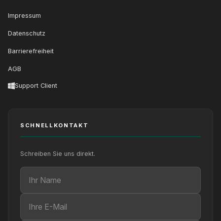
Impressum
Datenschutz
Barrierefreiheit
AGB
Support Client
SCHNELLKONTAKT
Schreiben Sie uns direkt.
Ihr Name
Ihre E-Mail
Ihre Nachricht (optional)