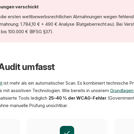
WCAG-Fehler gesamt
ungen verschickt
56.1 / Seite
(WebAIM 2026)
ie ersten wettbewerbsrechtlichen Abmahnungen wegen fehlender 
bmahnung: 1.784,10 € + 490 € Analyse (Ratgeberrecht.eu). Bei Ve
bis 100.000 € (BFSG §37).
Audit umfasst
it
ist mehr als ein automatischer Scan. Es kombiniert technische P
s mit assistiven Technologien. Wie bereits in unserem
Grundlagen
tisierte Tools lediglich
25–40 % der WCAG-Fehler
(Government 
 ohne manuelle Prüfung unsichtbar.