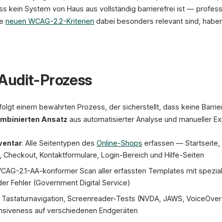
s kein System von Haus aus vollständig barrierefrei ist — professi
he
neuen WCAG-2.2-Kriterien
dabei besonders relevant sind, haben
Audit-Prozess
folgt einem bewährten Prozess, der sicherstellt, dass keine Barrie
mbinierten Ansatz
aus automatisierter Analyse und manueller Ex
ventar
: Alle Seitentypen des
Online-Shops
erfassen — Startseite, 
 Checkout, Kontaktformulare, Login-Bereich und Hilfe-Seiten
WCAG-2.1-AA-konformer Scan aller erfassten Templates mit spezialis
r Fehler (Government Digital Service)
: Tastaturnavigation, Screenreader-Tests (NVDA, JAWS, VoiceOver)
nsiveness auf verschiedenen Endgeräten