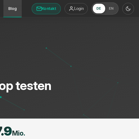
Kontakt
Blog
Login
DE
EN
hop testen
7.9
Mio.