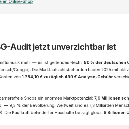
reien Online-Shop
BFSG-Audit — Barrierefreihe
-Audit jetzt unverzichtbar ist
Gesamt-Score
72%
unftsmusik mehr — es ist geltendes Recht.
80 % der deutschen 
on Mensch/Google). Die Marktaufsichtsbehörden haben 2025 mit akt
Kategorie-Ergebnisse
 Kosten von
1.784,10 € zuzüglich 490 € Analyse-Gebühr
verschi
Kontraste
Alt-Texte
Formular-Labels
barrierefreie Shops ein enormes Marktpotenzial:
7,9 Millionen s
Tastaturnavigation
s) — 9,3 % der Bevölkerung. Weltweit sind es 1,3 Milliarden Mensc
ARIA-Attribute
 Die Kaufkraft behinderter Haushalte beträgt global
8 Billionen 
Semantik