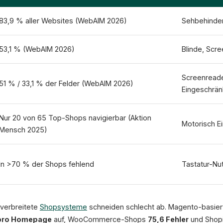
83,9 % aller Websites (WebAIM 2026)
Sehbehinder
53,1 % (WebAIM 2026)
Blinde, Scr
Screenreade
51 % / 33,1 % der Felder (WebAIM 2026)
Eingeschrän
Nur 20 von 65 Top-Shops navigierbar (Aktion
Motorisch E
Mensch 2025)
In >70 % der Shops fehlend
Tastatur-Nu
 verbreitete
Shopsysteme
schneiden schlecht ab. Magento-basie
 pro Homepage
auf, WooCommerce-Shops
75,6 Fehler
und Shop