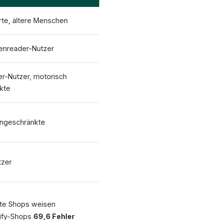
te, ältere Menschen
eenreader-Nutzer
r-Nutzer, motorisch
kte
ingeschränkte
tzer
rte Shops weisen
ify-Shops
69,6 Fehler