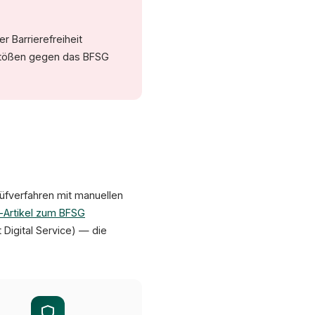
Priorität 2: Alt-Texte ergänzen
Priorität 3: ARIA-Rollen prüfen
Audit 
Barrierefreiheit
rstößen gegen das BFSG
rüfverfahren mit manuellen
-Artikel zum BFSG
Digital Service) — die