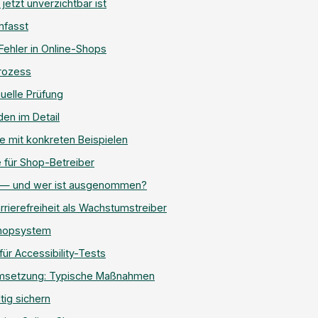
etzt unverzichtbar ist
mfasst
ehler in Online-Shops
rozess
uelle Prüfung
en im Detail
 mit konkreten Beispielen
 für Shop-Betreiber
G — und wer ist ausgenommen?
rierefreiheit als Wachstumstreiber
 Shopsystem
ür Accessibility-Tests
Umsetzung: Typische Maßnahmen
ltig sichern