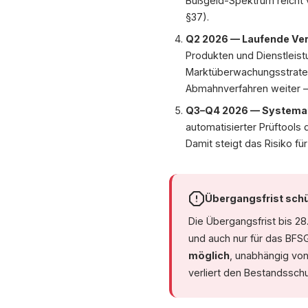
Bußgeld-Spektrum reicht
§37).
Q2 2026 — Laufende Ve
Produkten und Dienstleis
Marktüberwachungsstrategi
Abmahnverfahren weiter — d
Q3–Q4 2026 — Systemat
automatisierter Prüftools
Damit steigt das Risiko fü
Übergangsfrist sch
Die Übergangsfrist bis 28
und auch nur für das BFS
möglich
, unabhängig von
verliert den Bestandsschu