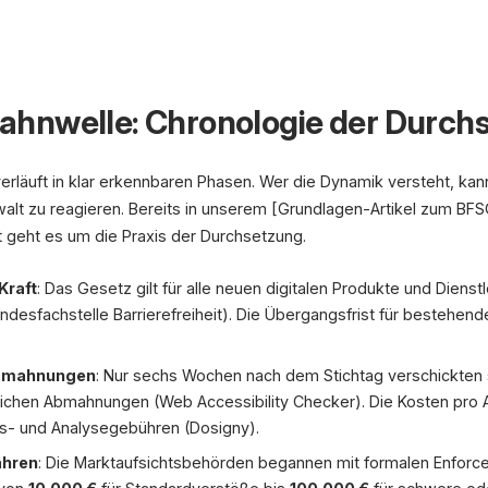
hnwelle: Chronologie der Durch
3.500 €
Abmahnkosten
28.06.2025
rläuft in klar erkennbaren Phasen. Wer die Dynamik versteht, kann
1
walt zu reagieren. Bereits in unserem [Grundlagen-Artikel zum BFS
t geht es um die Praxis der Durchsetzung.
BFSG in Kraft
Pflicht für neue Dienste
Kraft
: Das Gesetz gilt für alle neuen digitalen Produkte und Dienst
esfachstelle Barrierefreiheit). Die Übergangsfrist für bestehende
Abmahnungen
: Nur sechs Wochen nach dem Stichtag verschickten s
WCAG-Audit
Barrieren identifizieren
ichen Abmahnungen (Web Accessibility Checker). Die Kosten pr
ts- und Analysegebühren (Dosigny).
94,8 % mit WC
ahren
: Die Marktaufsichtsbehörden begannen mit formalen Enfor