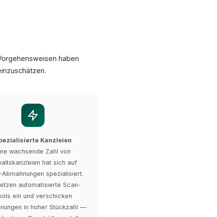
d Vorgehensweisen haben
 einzuschätzen.
pezialisierte Kanzleien
ine wachsende Zahl von
altskanzleien hat sich auf
Abmahnungen spezialisiert.
setzen automatisierte Scan-
ools ein und verschicken
ungen in hoher Stückzahl —