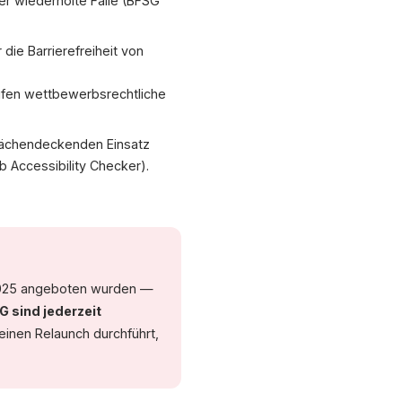
r wiederholte Fälle (BFSG
25
Dosigny, WAC, MLBF
W3C/WAI, Forrester, Bundesfachst
ie Barrierefreiheit von
aufen wettbewerbsrechtliche
flächendeckenden Einsatz
 Accessibility Checker).
i 2025 angeboten wurden —
sind jederzeit
einen Relaunch durchführt,