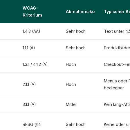
WCAG-
Abmahnrisiko
Typischer B
Kriterium
1.4.3 (AA)
Sehr hoch
Text unter 4.
1.1.1 (A)
Sehr hoch
Produktbilder
1.3.1 / 4.1.2 (A)
Hoch
Checkout-Fel
Menüs oder F
2.1.1 (A)
Hoch
bedienbar
3.1.1 (A)
Mittel
Kein lang-At
BFSG §14
Sehr hoch
Keine oder un