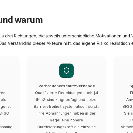
 und warum
drei Richtungen, die jeweils unterschiedliche Motivationen un
as Verständnis dieser Akteure hilft, das eigene Risiko realistisch
Verbraucherschutzverbände
S
zen
Qualifizierte Einrichtungen nach §4
E
 als
UKlaG sind klagebefugt und setzen
Anw
ge ist
Barrierefreiheit systematisch durch.
BFSG-
 BFSG
Ihre Abmahnungen haben in der
Sie 
Regel eine höhere
T
mahnung
Durchsetzungskraft als einzelne
Abmahn