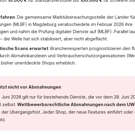
 von
10.000 €
für Standardverstöße bis
100.000 €
für schwere ode
Quellen: BFSG §37, WebAIM Million 20
rfahren
: Die gemeinsame Marktüberwachungsstelle der Länder für d
tungen (MLBF) in Magdeburg verabschiedete im Februar 2026 ihre
en und nahm die Prüfung digitaler Dienste auf (MLBF). Parallel l
ie Welle hat sich stabilisiert, aber nicht abgeflacht.
ische Scans erwartet
: Branchenexperten prognostizieren den 
 durch Abmahnkanzleien und Verbraucherschutzorganisationen (Web
r bisher unentdeckte Shops erheblich.
ützt nicht vor Abmahnungen
. Juni 2028 gilt nur für bestehende Dienste, die vor dem 28. Jun
G selbst.
Wettbewerbsrechtliche Abmahnungen nach dem UWG 
 der Übergangsfrist. Jeder Shop, der neue Features einführt oder 
tz.