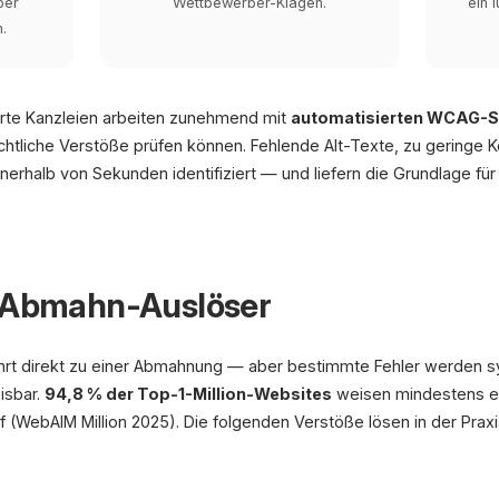
ber
Wettbewerber-Klagen.
ein 
n.
ierte Kanzleien arbeiten zunehmend mit
automatisierten WCAG-
ichtliche Verstöße prüfen können. Fehlende Alt-Texte, zu geringe K
nnerhalb von Sekunden identifiziert — und liefern die Grundlage für
n Abmahn-Auslöser
hrt direkt zu einer Abmahnung — aber bestimmte Fehler werden 
isbar.
94,8 % der Top-1-Million-Websites
weisen mindestens e
(WebAIM Million 2025). Die folgenden Verstöße lösen in der Pra