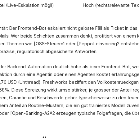
tel (Live-Eskalation mögli)
Hoch (rechtsrelevante Tex
r: Der Frontend-Bot eskaliert nicht gelöste Fäll als Ticket in d
Mails. Wer beide Schichten zusammen denkt, profitiert von einem
r-Themen wie [OSS-Steuern1 oder [Peppol-eInvoicing2 entstehe
räzise, regulatorisch abgesicherte Antworten.
l der Backend-Automation deutlich höhe als beim Frontend-Bot, weil
eraktion durch eine Agentin oder einen Agenten kostet erfahrungs
0,70 USD (Unthread). Freshworks beziffert den Vollkostenrueckga
 68%. Diese Spreizung wirkt umso stärker, je grosser der Anteil reg
ouren, Garantie und Beschwerde gehör typischerweise zu den teuer
ohem Anteil an Routine-Mustern, die ein gut trainiertes Modell zuve
1 oder [Open-Banking-A2A2 erzeugen typische Folgefragen, die üb