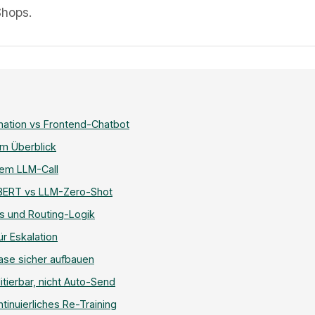
Shops.
ation vs Frontend-Chatbot
im Überblick
dem LLM-Call
: BERT vs LLM-Zero-Shot
s und Routing-Logik
r Eskalation
se sicher aufbauen
tierbar, nicht Auto-Send
inuierliches Re-Training