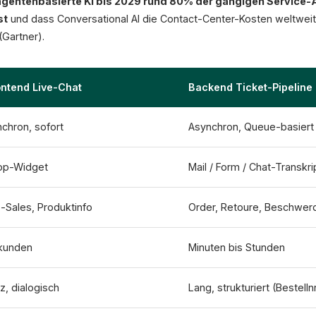
agentenbasierte KI bis 2029 rund 80% der gängigen Service-
Negativ / Wut / Urgenz
vor der Antwort
st
und dass Conversational AI die Contact-Center-Kosten weltwei
(Gartner).
+25%
ontend Live-Chat
Backend Ticket-Pipeline
FCR (McKinsey)
chron, sofort
Asynchron, Queue-basiert
op-Widget
Mail / Form / Chat-Transkri
-Sales, Produktinfo
Order, Retoure, Beschwer
kunden
Minuten bis Stunden
z, dialogisch
Lang, strukturiert (Bestelln