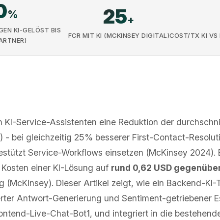
0
25
%
+
EN KI-GELÖST BIS
FCR MIT KI (MCKINSEY DIGITAL)
COST/TX KI VS
ARTNER)
n KI-Service-Assistenten eine Reduktion der durchschni
) - bei gleichzeitig 25% besserer First-Contact-Resolut
gestützt Service-Workflows einsetzen (McKinsey 2024).
 Kosten einer KI-Lösung auf
rund 0,62 USD gegenübe
 (McKinsey). Dieser Artikel zeigt, wie ein Backend-KI-
erter Antwort-Generierung und Sentiment-getriebener E
ntend-Live-Chat-Bot1, und integriert in die bestehend