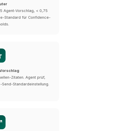
uter
85 Agent-Vorschlag, < 0,75
rie-Standard für Confidence-
olds.
-Vorschlag
ellen-Zitaten. Agent prüf,
uto-Send-Standardeinstellung.
XICTRON