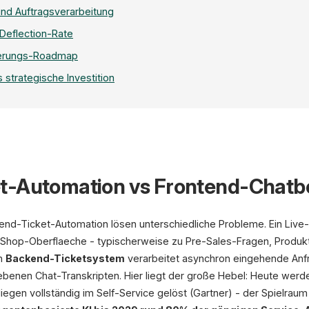
nd Auftragsverarbeitung
 Deflection-Rate
erungs-Roadmap
 strategische Investition
t-Automation vs Frontend-Chatb
3
nd-Ticket-Automation lösen unterschiedliche Probleme. Ein Live
Eingang
Shop-Oberflaeche - typischerweise zu Pre-Sales-Fragen, Produkt
Mail / Form / Chat
in
Backend-Ticketsystem
verarbeitet asynchron eingehende Anf
benen Chat-Transkripten. Hier liegt der große Hebel: Heute werd
iegen vollständig im Self-Service gelöst (Gartner) - der Spielraum 
Sentiment-Layer