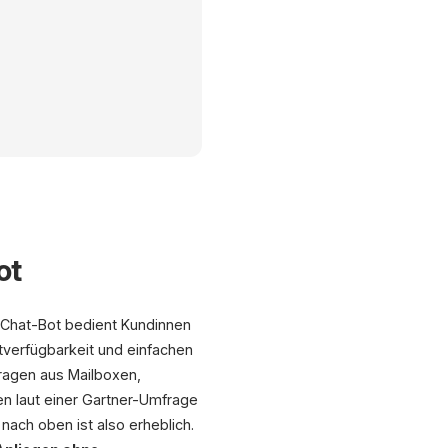
KI-Ticket-Pipeline: Eingang bis Antwort
Backend-Workflow mit Klassifikation, Routing und RAG
ot
-Chat-Bot bedient Kundinnen
PII-Maskierung
Klassifikator
Router
verfügbarkeit und einfachen
vor jedem LLM-Call
BERT · Confidence
ragen aus Mailboxen,
en laut einer Gartner-Umfrage
≥ 0,85: Auto-Reply
FAQ & Order-Status
nach oben ist also erheblich.
Eskalation
0,75-0,85: Vorschlag