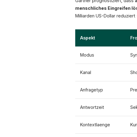
Gartner prognostiziert, dass
menschliches Eingreifen lö
Milliarden US-Dollar reduziert 
Aspekt
Fr
Modus
Syn
Kanal
Sh
Anfragetyp
Pre
Antwortzeit
Se
Kontextlaenge
Kur