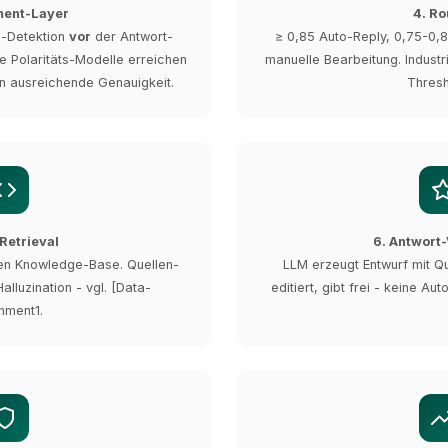
ment-Layer
4. Ro
z-Detektion
vor
der Antwort-
≥ 0,85 Auto-Reply, 0,75-0,
e Polaritäts-Modelle erreichen
manuelle Bearbeitung. Indust
on ausreichende Genauigkeit.
Thresh
Retrieval
6. Antwort
en Knowledge-Base. Quellen-
LLM erzeugt Entwurf mit Qu
alluzination - vgl. [Data-
editiert, gibt frei - keine A
hment1.