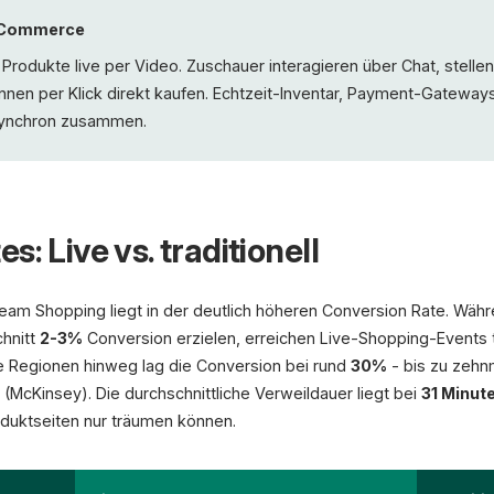
e Commerce
 Produkte live per Video. Zuschauer interagieren über Chat, stell
nnen per Klick direkt kaufen. Echtzeit-Inventar, Payment-Gatew
 synchron zusammen.
: Live vs. traditionell
ream Shopping liegt in der deutlich höheren Conversion Rate. Währ
hnitt
2-3%
Conversion erzielen, erreichen Live-Shopping-Events
le Regionen hinweg lag die Conversion bei rund
30%
- bis zu zehn
McKinsey). Die durchschnittliche Verweildauer liegt bei
31 Minut
duktseiten nur träumen können.