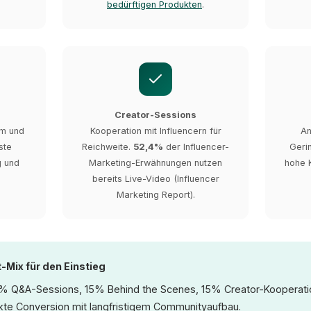
bedürftigen Produkten
.
Creator-Sessions
am und
Kooperation mit Influencern für
An
ste
Reichweite.
52,4%
der Influencer-
Geri
g und
Marketing-Erwäh­nungen nutzen
hohe 
bereits Live-Video (Influencer
Marketing Report).
Mix für den Einstieg
Q&A-Sessions, 15% Behind the Scenes, 15% Creator-Kooperatio
ekte Conversion mit langfristigem Communityaufbau.