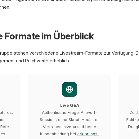
nnen.
 Formate im Überblick
gruppe stehen verschiedene Livestream-Formate zur Verfügung. D
gement und Reichweite erheblich.
Live Q&A
eatures,
Authentische Frage-Antwort-
Zeit
hen.
Sessions ohne Skript. Höchstes
Echtze
Rate -
Vertrauensniveau und beste
Dring
des
Kundenbindung bei
erklärungs­