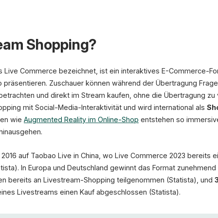
LIVE
30%
ream Shopping?
Conversion Rate
vs. 2-3% klassisch
Sneaker
89,99 €
-40%
ls Live Commerce bezeichnet, ist ein interaktives E-Commerce-F
Kaufen
Detail
weniger Retouren
eo präsentieren. Zuschauer können während der Übertragung Fragen
etrachten und direkt im Stream kaufen, ohne die Übertragung zu 
pping mit Social-Media-Interaktivität und wird international als
Sh
Quelle: McKinsey 
ien wie
Augmented Reality im Online-Shop
entstehen so immersive
 hinausgehen.
 2016 auf Taobao Live in China, wo Live Commerce 2023 bereits 
atista). In Europa und Deutschland gewinnt das Format zunehmen
 bereits an Livestream-Shopping teilgenommen (Statista), und
nes Livestreams einen Kauf abgeschlossen (Statista).