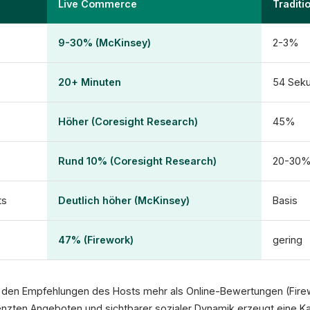
Live Commerce
Tradit
9-30% (McKinsey)
2-3%
20+ Minuten
54 Sek
Höher (Coresight Research)
45%
Rund 10% (Coresight Research)
20-30
ts
Deutlich höher (McKinsey)
Basis
47% (Firework)
gering
 den Empfehlungen des Hosts mehr als Online-Bewertungen (Firew
enzten Angeboten und sichtbarer sozialer Dynamik erzeugt eine Ka