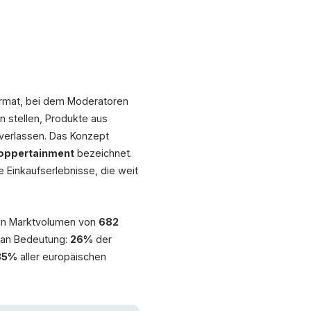
1.247
Super Farbe!
Passt Gr. 42?
Gekauft!
ormat, bei dem Moderatoren
s
 stellen, Produkte aus
verlassen. Das Konzept
oppertainment
bezeichnet.
2025
 Einkaufserlebnisse, die weit
ein Marktvolumen von
682
d an Bedeutung:
26%
der
35%
aller europäischen