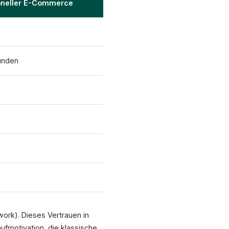
ioneller E-Commerce
unden
%
ork). Dieses Vertrauen in
ufmotivation, die klassische