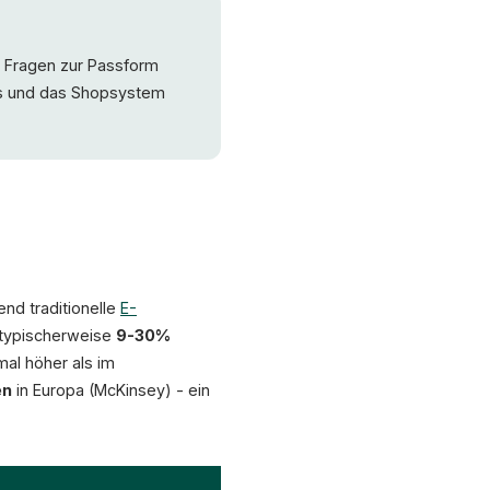
en Fragen zur Passform
ays und das Shopsystem
end traditionelle
E-
 typischerweise
9-30%
mal höher als im
en
in Europa (McKinsey) - ein