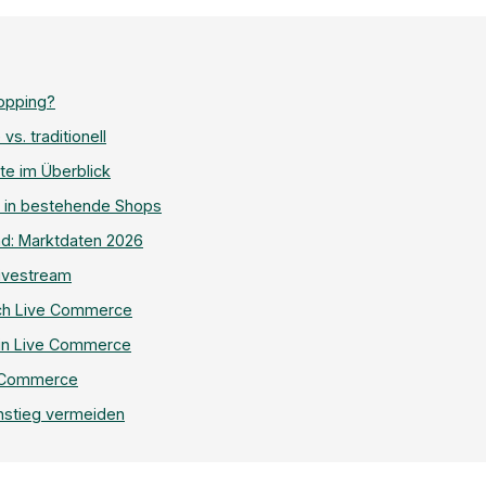
opping?
vs. traditionell
e im Überblick
n in bestehende Shops
d: Marktdaten 2026
ivestream
ch Live Commerce
g in Live Commerce
e Commerce
instieg vermeiden