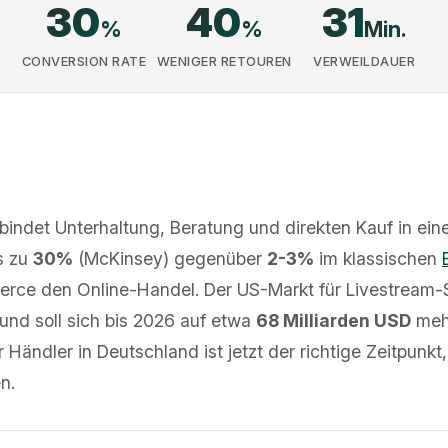
30
40
31
%
%
Min.
CONVERSION RATE
WENIGER RETOUREN
VERWEILDAUER
indet Unterhaltung, Beratung und direkten Kauf in eine
s zu
30%
(McKinsey) gegenüber
2-3%
im klassischen
merce den Online-Handel. Der US-Markt für Livestream-
und soll sich bis 2026 auf etwa
68 Milliarden USD
mehr
 Händler in Deutschland ist jetzt der richtige Zeitpunkt
n.