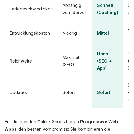
Abhängig
Schnell
Se
Ladegeschwindigkeit
vom Server
(Caching)
sch
Ho
Entwicklungskosten
Niedrig
Mittel
+ 
Hoch
Be
Maximal
Reichweite
(SEO +
(A
(SEO)
App)
St
St
Updates
Sofort
Sofort
Re
nöt
Für die meisten Online-Shops bieten
Progressive Web
Apps
den besten Kompromiss: Sie kombinieren die