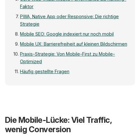
Faktor
PWA, Native App oder Responsive: Die richtige
Strategie
Mobile SEO: Google indexiert nur noch mobil
Mobile UX: Barrierefreiheit auf kleinen Bildschirmen
Praxis-Strategie: Von Mobile-First zu Mobile-
Optimized
Häufig gestellte Fragen
Mobil-Anteil
60%
Die Mobile-Lücke: Viel Traffic,
des Traffics
wenig Conversion
Conversion
2.9%
Kaufen