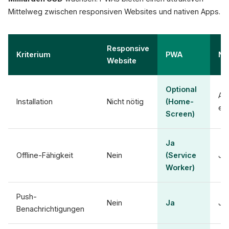
Mittelweg zwischen responsiven Websites und nativen Apps.
Responsive
Kriterium
PWA
Na
Website
Optional
Ap
Installation
Nicht nötig
(Home-
erf
Screen)
Ja
Offline-Fähigkeit
Nein
(Service
Ja
Worker)
Push-
Nein
Ja
Ja
Benachrichtigungen