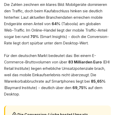
vs. 3.1% Desktop
Die Zahlen zeichnen ein klares Bild: Mobilgeräte dominieren
den Traffic, doch beim Kaufabschluss hinken sie deutlich
hinterher. Laut aktuellen Branchendaten erreichen mobile
Endgeräte einen Anteil von
64%
(Taboola) am globalen
Web-Traffic. Im Online-Handel liegt der mobile Traffic-Anteil
sogar bei rund
70%
(Smart Insights) - doch die Conversion-
Rate liegt dort spürbar unter dem Desktop-Wert.
Für den deutschen Markt bedeutet das: Bei einem E-
Commerce-Bruttovolumen von über
83 Milliarden Euro
(EHI
Retail Institute) liegen erhebliche Umsatzpotenziale brach,
weil das mobile Einkaufserlebnis nicht überzeugt. Die
Warenkorbabbruchrate auf Smartphones liegt bei
85,65%
(Baymard Institute) - deutlich über den
69,75%
auf dem
Desktop.
Die Conversion-Lücke kostet Umsatz