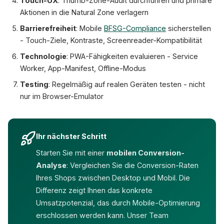
Touch-UX
: Thumb-Zone-Audit durchführen und primäre
Aktionen in die Natural Zone verlagern
Barrierefreiheit
: Mobile
BFSG-Compliance
sicherstellen
- Touch-Ziele, Kontraste, Screenreader-Kompatibilität
Technologie
: PWA-Fähigkeiten evaluieren - Service
Worker, App-Manifest, Offline-Modus
Testing
: Regelmäßig auf realen Geräten testen - nicht
nur im Browser-Emulator
Ihr nächster Schritt
Starten Sie mit einer
mobilen Conversion-
Analyse
: Vergleichen Sie die Conversion-Raten
Ihres Shops zwischen Desktop und Mobil. Die
Differenz zeigt Ihnen das konkrete
Umsatzpotenzial, das durch Mobile-Optimierung
erschlossen werden kann. Unser Team