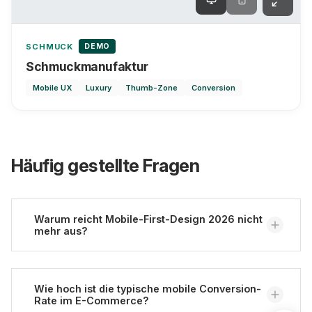
DEMO
SCHMUCK
Schmuckmanufaktur
Mobile UX
Luxury
Thumb-Zone
Conversion
Häufig gestellte Fragen
Warum reicht Mobile-First-Design 2026 nicht
mehr aus?
Mobile-First beschreibt lediglich die Design-
Reihenfolge - zuerst für Mobilgeräte, dann für
Wie hoch ist die typische mobile Conversion-
Rate im E-Commerce?
Desktop. Das stellt aber nicht sicher, dass das