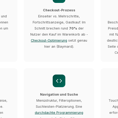
Checkout-Prozess
 und
Einseiter vs. Mehrschritte,
önnen
Fortschrittsanzeige, Gastkauf. Im
Besch
on um
Schnitt brechen rund
70%
der
Preisd
Nutzer den Kauf im Warenkorb ab -
mit f
Checkout-Optimierung
setzt genau
deutli
hier an (Baymard).
Seite 
C
Navigation und Suche
eise,
Menüstruktur, Filteroptionen,
Touch
e.
Suchleisten-Platzierung. Eine
Ap
en
durchdachte Programmierung
erfor