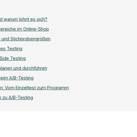
nd warum lohnt es sich?
Bereiche im Online-Shop
nz und Stichprobengrößen
tes Testing
-Side Testing
 planen und durchführen
beim A/B-Testing
en: Vom Einzeltest zum Programm
n zu A/B-Testing
A/B-Test: Varian