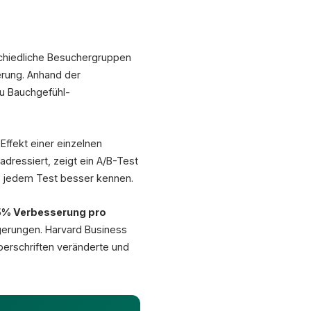
Variante B
In den Warenkorb
schiedliche Besuchergruppen
CR: 3,1%
derung. Anhand der
+29% Uplift
u Bauchgefühl-
ffekt einer einzelnen
 adressiert, zeigt ein A/B-Test
it jedem Test besser kennen.
5% Verbesserung pro
gerungen. Harvard Business
berschriften veränderte und