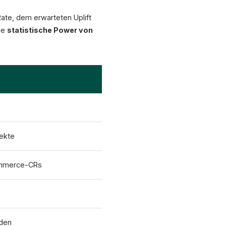
ate, dem erwarteten Uplift
ine
statistische Power von
fekte
ommerce-CRs
lden
XICTRON