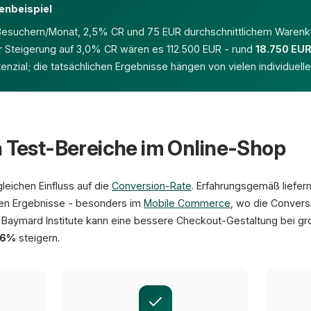
enbeispiel
Besuchern/Monat, 2,5% CR und 75 EUR durchschnittlichem Warenko
r Steigerung auf 3,0% CR wären es 112.500 EUR - rund
18.750 EU
tenzial; die tatsächlichen Ergebnisse hängen von vielen individuell
n Test-Bereiche im Online-Shop
leichen Einfluss auf die
Conversion-Rate
. Erfahrungsgemäß liefe
en Ergebnisse - besonders im
Mobile Commerce
, wo die Conversi
 Baymard Institute kann eine bessere Checkout-Gestaltung bei g
26%
steigern.