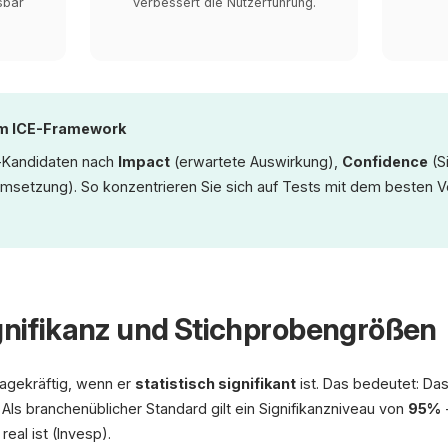
sbar
verbessert die Nutzerführung.
em ICE-Framework
-Kandidaten nach
Impact
(erwartete Auswirkung),
Confidence
(S
setzung). So konzentrieren Sie sich auf Tests mit dem besten V
ignifikanz und Stichprobengrößen
sagekräftig, wenn er
statistisch signifikant
ist. Das bedeutet: Das
. Als branchenüblicher Standard gilt ein Signifikanzniveau von
95%
-
eal ist (Invesp).