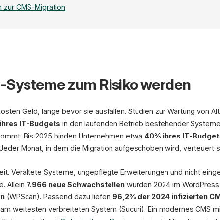
n zur CMS-Migration
-Systeme zum Risiko werden
1
kosten Geld, lange bevor sie ausfallen. Studien zur Wartung von A
ihres IT-Budgets
in den laufenden Betrieb bestehender Systeme
Audit
u kommt: Bis 2025 binden Unternehmen etwa
40% ihres IT-Budget
Content-
U
Inventar
 Jeder Monat, in dem die Migration aufgeschoben wird, verteuert si
URL-Liste
Rankings
R
heit. Veraltete Systeme, ungepflegte Erweiterungen und nicht eing
e. Allein
7.966 neue Schwachstellen
wurden 2024 im WordPress-
SEO-Risiko ohne Plan
en
(WPScan). Passend dazu liefen
96,2% der 2024 infizierten 
am weitesten verbreiteten System (Sucuri). Ein modernes CMS m
90% der Migrationen verbessern Ranki