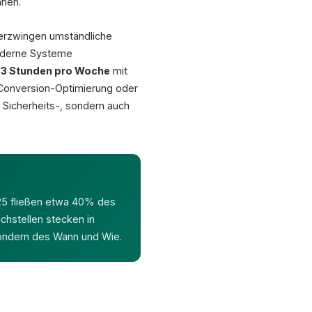
anen.
s erzwingen umständliche
r Migrationen verbessern Rankings, 50% Traffic-Verlust droht ohne Redirects
(Numen Technology / Search Engine Journal)
moderne Systeme
,3 Stunden pro Woche
mit
, Conversion-Optimierung oder
 Sicherheits-, sondern auch
25 fließen etwa 40% des
chstellen stecken in
sondern des Wann und Wie.