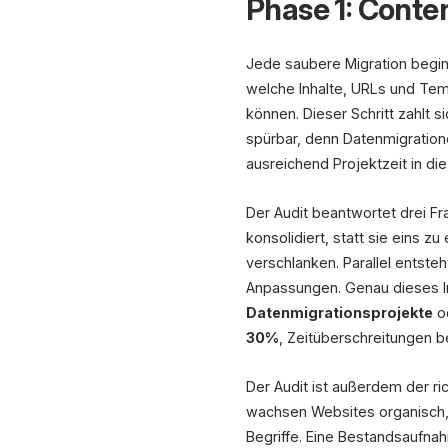
Phase 1: Cont
Jede saubere Migration beginn
welche Inhalte, URLs und Tem
können. Dieser Schritt zahlt 
spürbar, denn Datenmigration
ausreichend Projektzeit in di
Der Audit beantwortet drei Fr
konsolidiert, statt sie eins z
verschlanken. Parallel entsteh
Anpassungen. Genau dieses In
Datenmigrationsprojekte
od
30%
, Zeitüberschreitungen b
Der Audit ist außerdem der ri
wachsen Websites organisch, 
Begriffe. Eine Bestandsaufna