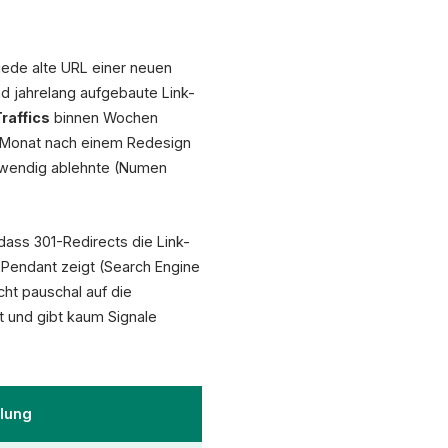
 jede alte URL einer neuen
d jahrelang aufgebaute Link-
raffics
binnen Wochen
en Monat nach einem Redesign
ufwendig ablehnte (Numen
dass 301-Redirects die Link-
:1-Pendant zeigt (Search Engine
icht pauschal auf die
t und gibt kaum Signale
lung
XICTRON