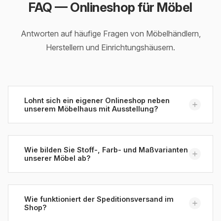
FAQ — Onlineshop für Möbel
Antworten auf häufige Fragen von Möbelhändlern,
Herstellern und Einrichtungshäusern.
Lohnt sich ein eigener Onlineshop neben
unserem Möbelhaus mit Ausstellung?
In vielen Fällen ja — vor allem als Verlängerung des
Showrooms. Kunden recherchieren heute
Wie bilden Sie Stoff-, Farb- und Maßvarianten
unserer Möbel ab?
überwiegend online, bevor sie eine Ausstellung
besuchen. Ein eigener Shop macht Sortiment, Preise
und Verfügbarkeiten sichtbar, sammelt Merklisten für
Mit individuell entwickelten Konfiguratoren: Kunden
das Beratungsgespräch und verkauft
wählen Ausführung, Stoffgruppe, Maße und Zubehör
Wie funktioniert der Speditionsversand im
Shop?
Mitnahmeartikel sowie Ausstellungsstücke direkt.
in geführten Schritten; Preis und Lieferzeit werden je
Showroom und Shop verstärken sich so