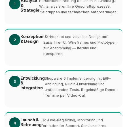
Analyse
Persönliches Briefing bei Ihnen in Lüneburg.
1
&
Wir analysieren Ihre Geschäftsprozesse,
Strategie
Zielgruppen und technischen Anforderungen.
Konzeption
UX-Konzept und visuelles Design auf
2
& Design
Basis Ihrer CI. Wireframes und Prototypen
zur Abstimmung — iterativ und
transparent.
Entwicklung
Shopware 6 Implementierung mit ERP-
3
&
Anbindung, Plugin-Entwicklung und
Integration
umfassenden Tests. Regelmäßige Demo-
Termine per Video-Call.
Launch &
Go-Live-Begleitung, Monitoring und
4
Betreuung
fortlaufender Support. Schulung Ihres