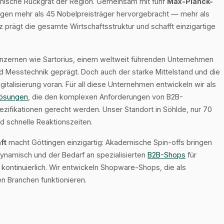
emische Rückgrat der Region. Gemeinsam mit fünf
Max-Planck-
ngen mehr als 45 Nobelpreisträger hervorgebracht — mehr als
 prägt die gesamte Wirtschaftsstruktur und schafft einzigartige
nzernen wie Sartorius, einem weltweit führenden Unternehmen
d Messtechnik geprägt. Doch auch der starke Mittelstand und die
gitalisierung voran. Für all diese Unternehmen entwickeln wir als
ösungen
, die den komplexen Anforderungen von B2B-
zifikationen gerecht werden. Unser Standort in Söhlde, nur 70
d schnelle Reaktionszeiten.
ft
macht Göttingen einzigartig: Akademische Spin-offs bringen
ynamisch und der Bedarf an spezialisierten
B2B-Shops
für
kontinuierlich. Wir entwickeln Shopware-Shops, die als
en Branchen funktionieren.