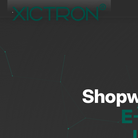
Shopw
E