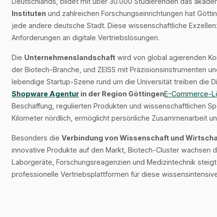
Deutschlands, bildet mit über 30.000 Studierenden das akad
Instituten
und zahlreichen Forschungseinrichtungen hat Götti
jede andere deutsche Stadt. Diese wissenschaftliche Exzellenz
Anforderungen an digitale Vertriebslösungen.
Die
Unternehmenslandschaft
wird von global agierenden Ko
der Biotech-Branche, und ZEISS mit Präzisionsinstrumenten un
lebendige Startup-Szene rund um die Universität treiben die Di
Shopware Agentur
in der Region Göttingen
E-Commerce-L
Beschaffung, regulierten Produkten und wissenschaftlichen Spe
Kilometer nördlich, ermöglicht persönliche Zusammenarbeit un
Besonders die
Verbindung von Wissenschaft und Wirtscha
innovative Produkte auf den Markt, Biotech-Cluster wachsen d
Laborgeräte, Forschungsreagenzien und Medizintechnik steigt 
professionelle Vertriebsplattformen für diese wissensintensiv