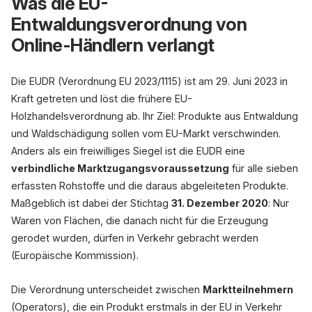
Was die EU-
Kaffee
Kakao
Entwaldungsverordnung von
Online-Händlern verlangt
1. Geolokalisierung
GPS-Koordinaten je
Grundstück, Polygon
Die EUDR (Verordnung EU 2023/1115) ist am 29. Juni 2023 in
ab 4 ha (GeoJSON)
Lieferdaten + Herkunftsland
Kraft getreten und löst die frühere EU-
Holzhandelsverordnung ab. Ihr Ziel: Produkte aus Entwaldung
Anwendungsfristen (Verordnung EU 20
und Waldschädigung sollen vom EU-Markt verschwinden.
30.12.2026
Anders als ein freiwilliges Siegel ist die EUDR eine
verbindliche Marktzugangsvoraussetzung
für alle sieben
große + mittlere
Unternehmen
erfassten Rohstoffe und die daraus abgeleiteten Produkte.
Maßgeblich ist dabei der Stichtag
31. Dezember 2020
: Nur
Bußge
Waren von Flächen, die danach nicht für die Erzeugung
gerodet wurden, dürfen in Verkehr gebracht werden
Sorgfalts
(Europäische Kommission).
Die Verordnung unterscheidet zwischen
Marktteilnehmern
(Operators), die ein Produkt erstmals in der EU in Verkehr