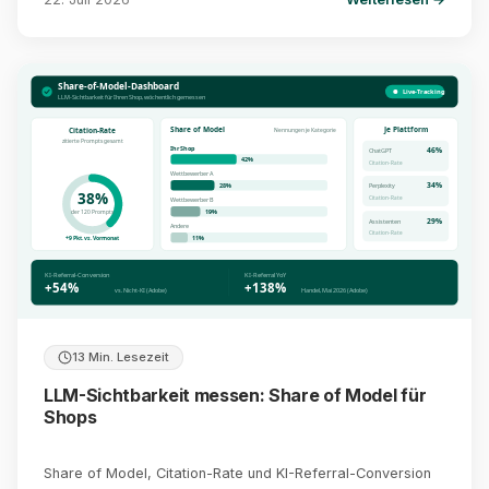
Share-of-Model-Dashboard
Live-Tracking
LLM-Sichtbarkeit für Ihren Shop, wöchentlich gemessen
Share of Model
Je Plattform
Citation-Rate
Nennungen je Kategorie
zitierte Prompts gesamt
Ihr Shop
46%
ChatGPT
42%
Citation-Rate
Wettbewerber A
34%
28%
Perplexity
38%
Citation-Rate
Wettbewerber B
19%
der 120 Prompts
29%
Assistenten
Andere
Citation-Rate
11%
+9 Pkt. vs. Vormonat
KI-Referral-Conversion
KI-Referral YoY
+54%
+138%
vs. Nicht-KI (Adobe)
Handel, Mai 2026 (Adobe)
13 Min. Lesezeit
LLM-Sichtbarkeit messen: Share of Model für
Shops
Share of Model, Citation-Rate und KI-Referral-Conversion