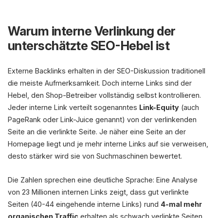
Warum interne Verlinkung der
unterschätzte SEO-Hebel ist
Externe Backlinks erhalten in der SEO-Diskussion traditionell
Kategorie
Tiefe 1
die meiste Aufmerksamkeit. Doch interne Links sind der
Hebel, den Shop-Betreiber vollständig selbst kontrollieren.
Jeder interne Link verteilt sogenanntes
Link-Equity
(auch
Produkt
Produkt
1
2
PageRank oder Link-Juice genannt) von der verlinkenden
Seite an die verlinkte Seite. Je näher eine Seite an der
Homepage liegt und je mehr interne Links auf sie verweisen,
desto stärker wird sie von Suchmaschinen bewertet.
Orphan
0 Links
Die Zahlen sprechen eine deutliche Sprache: Eine Analyse
+ neue Links
von 23 Millionen internen Links zeigt, dass gut verlinkte
Seiten (40-44 eingehende interne Links) rund
4-mal mehr
organischen Traffic
erhalten als schwach verlinkte Seiten