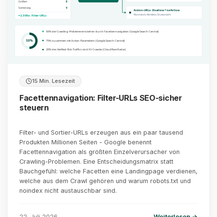
Größen
8
Sortierung
5
Action-URLs: Disallow + nofollow
Warenkorb, Merkliste, Druckansicht
= 2,3 Mio. Filter-URLs
50% der Crawling-Probleme entstehen durch Facettennavigation (Google Search Central)
50%
75% zusammen mit Action-Parametern (Google Search Central)
20% des Verified-Bot-Traffics sind KI-Crawler (Cloudflare Radar)
15 Min. Lesezeit
Facettennavigation: Filter-URLs SEO-sicher
steuern
Filter- und Sortier-URLs erzeugen aus ein paar tausend
Produkten Millionen Seiten - Google benennt
Facettennavigation als größten Einzelverursacher von
Crawling-Problemen. Eine Entscheidungsmatrix statt
Bauchgefühl: welche Facetten eine Landingpage verdienen,
welche aus dem Crawl gehören und warum robots.txt und
noindex nicht austauschbar sind.
22. Juli 2026
Weiterlesen →