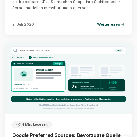
als belastbare KPIs: So machen Shops ihre Sichtbarkeit in
Sprachmodellen messbar und steuerbar.
2. Juli 2026
Weiterlesen →
aktuelle nachrichten e-commerce
Suche
Top Stories
Bevorzugte Quellen aktiv
BEVORZUGTE QUELLE
Gefolgt
Ihr Shop-Magazin
Wettbewerber A
Wettbewerber B
345k
Sichtbarkeits-Effekt
2x
Ihre Marke
vor 12 Min.
häufigere Klicks
gewählte
Prominenter und häufiger platziert
nach Markierung als Quelle (Google)
Quellen
Nutzer wählen Lieblingsquellen - diese erscheinen prominenter in Top Stories und KI-Antworten
Über 345.000 gewählte Quellen, 2x höhere Klickrate (Google / Search Engine Journal)
Google Preferred Sources: Bevorzugte Quelle in Top Stories und AI Overviews werden
14 Min. Lesezeit
Google Preferred Sources: Bevorzugte Quelle