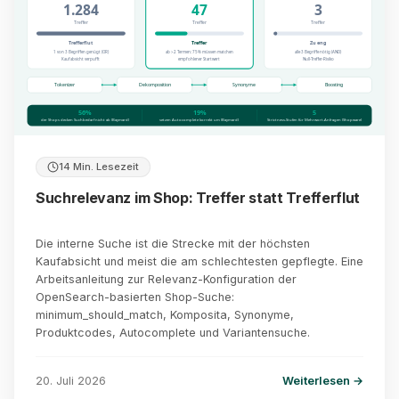
1.284
47
3
Treffer
Treffer
Treffer
Trefferflut
Treffer
Zu eng
1 von 3 Begriffen genügt (OR)
ab >2 Termen: 75% müssen matchen
alle 3 Begriffe nötig (AND)
Kaufabsicht verpufft
empfohlener Startwert
Null-Treffer-Risiko
Tokenizer
Dekomposition
Synonyme
Boosting
56%
19%
5
der Shops decken Suchbedarf nicht ab (Baymard)
setzen Autocomplete korrekt um (Baymard)
Strictness-Stufen für Mehrwort-Anfragen (Shopware)
14 Min. Lesezeit
Suchrelevanz im Shop: Treffer statt Trefferflut
Die interne Suche ist die Strecke mit der höchsten
Kaufabsicht und meist die am schlechtesten gepflegte. Eine
Arbeitsanleitung zur Relevanz-Konfiguration der
OpenSearch-basierten Shop-Suche:
minimum_should_match, Komposita, Synonyme,
Produktcodes, Autocomplete und Variantensuche.
20. Juli 2026
Weiterlesen →