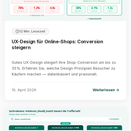
Intelligente Suche | LCP 1.2s | Mobile-optimiert
Keine Suchfunktion | Langsam | Nicht mobil-optimiert
78%
1.2%
4.8s
38%
4.1%
1.2s
Absprungrate
Conversion
Ladezeit
Absprungrate
Conversion
Ladezeit
✗ Schlechte UX
✓ Optimierte UX
12 Min. Lesezeit
UX-Design für Online-Shops: Conversion
steigern
Gutes UX-Design steigert Ihre Shop-Conversion um bis zu
35%. Erfahren Sie, welche Design-Prinzipien Besucher zu
Käufern machen — datenbasiert und praxisnah.
10. April 2026
Weiterlesen →
Suchrelevanz: minimum_should_match steuert die Trefferzahl
Anfrage: „blaue Laufschuhe“ (3 Terme)
blaue Laufschuhe
3 Suchbegriffe
empfohlen
minimum_should_match: 1
minimum_should_match: 2<75%
minimum_should_match: 100%