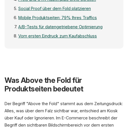
Social Proof über dem Fold platzieren
Mobile Produktseiten: 79% Ihres Traffics
A/B-Tests für datengetriebene Optimierung
Vom ersten Eindruck zum Kaufabschluss
Was Above the Fold für
Produktbild
Erster Blickfang
Produktseiten bedeutet
Preis + CTA
Kaufimpuls sofort
Der Begriff "Above the Fold" stammt aus dem Zeitungsdruck:
Alles, was über dem Falz sichtbar war, entschied am Kiosk
Social Proof
über Kauf oder Ignorieren. Im E-Commerce beschreibt der
Bewertungen sichtbar
Begriff den sichtbaren Bildschirmbereich vor dem ersten