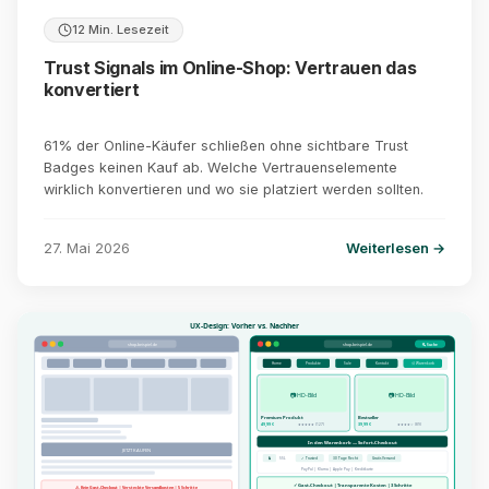
12 Min. Lesezeit
Trust Signals im Online-Shop: Vertrauen das
konvertiert
61% der Online-Käufer schließen ohne sichtbare Trust
Badges keinen Kauf ab. Welche Vertrauenselemente
wirklich konvertieren und wo sie platziert werden sollten.
27. Mai 2026
Weiterlesen →
UX-Design: Vorher vs. Nachher
shop-beispiel.de
shop-beispiel.de
🔍 Suche
Home
Produkte
Sale
Kontakt
🛒 Warenkorb
📷 HD-Bild
📷 HD-Bild
Premium Produkt
Bestseller
49,99 €
39,99 €
★★★★★ (127)
★★★★☆ (89)
In den Warenkorb — Sofort-Checkout
JETZT KAUFEN
🔒
SSL
✓ Trusted
30 Tage Recht
Gratis Versand
PayPal | Klarna | Apple Pay | Kreditkarte
✓ Gast-Checkout | Transparente Kosten | 3 Schritte
⚠ Kein Gast-Checkout | Versteckte Versandkosten | 5 Schritte