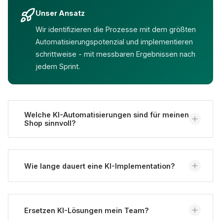
Unser Ansatz
Wir identifizieren die Prozesse mit dem größten
Automatisierungspotenzial und implementieren
schrittweise - mit messbaren Ergebnissen nach
jedem Sprint.
Welche KI-Automatisierungen sind für meinen
Shop sinnvoll?
Das hängt von Ihrer Situation ab. Produkttexte und
Datenanreicherung sind oft gute Startpunkte. Eine
Wie lange dauert eine KI-Implementation?
Prozessanalyse
zeigt die größten Potenziale.
Erste Ergebnisse sind oft nach 2-4 Wochen sichtbar.
Komplexere Automatisierungen wie intelligente
Ersetzen KI-Lösungen mein Team?
Chatbots dauern 2-4 Monate.