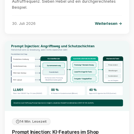
Aufruffrequenz. Sieben Hebel und ein durchgerechnetes
Beispiel.
30. Juli 2026
Weiterlesen →
Prompt Injection: Angriffsweg und Schutzschichten
Fremdinhalt wird zur Anweisung, wenn nichts dazwischen steht
Fremdinhalt im Shop
Backend & Tools
Kontextfenster
Guardrails außerhalb des Modells
Produktbeschreibung
Trennung + Kennzeichnung
Preise ändern
Systemanweisung
Kundenbewertung
Bestellungen
Least Privilege für Tools
Fremdinhalt
PIM-Feld / Attribut
Kundendaten
Ein Kanal, keine Trennung
Freigabe + Ausgabefilter
PDF-Upload
Modell liest beides gleich
nur mit Freigabe
LLM01
88 %
40 %
Platz 1 der OWASP-Top-10-Liste (OWASP)
KI-Nutzer im Kundenkontakt (Bitkom)
Apps mit KI-Agenten bis 2026 (Gartner)
Annahme statt Hoffnung: Prompt Injection ist möglich, sobald das Modell Fremdinhalt liest (NIST AI 100-2e2025).
14 Min. Lesezeit
Prompt Injection: KI-Features im Shop