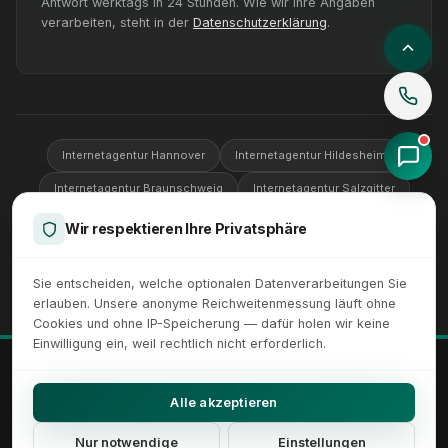
Antwort werktags in 24 Stunden. Wie wir Ihre Angaben
verarbeiten, steht in der
Datenschutzerklärung
.
Internetagentur Hannover
Internetagentur Hildesheim
Internetagentur Braunschweig
Internetagentur Salzgitter
Internetagentur Wolfsburg
Internetagentur Göttingen
Wir respektieren Ihre Privatsphäre
Internetagentur Peine
Sie entscheiden, welche optionalen Datenverarbeitungen Sie
erlauben. Unsere anonyme Reichweitenmessung läuft ohne
Cookies und ohne IP-Speicherung — dafür holen wir keine
Einwilligung ein, weil rechtlich nicht erforderlich.
© 2026 XICTRON® Internetagentur. Alle Rechte vorbehalten.
Alle erkennbaren Marken und Logos sind Eigentum ihrer jeweiligen
Alle akzeptieren
Inhaber.
Impressum
Datenschutz
AGB
Sitemap
Cookie-Einstellungen
Nur notwendige
Einstellungen