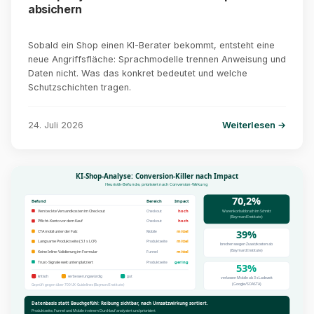
absichern
Sobald ein Shop einen KI-Berater bekommt, entsteht eine
neue Angriffsfläche: Sprachmodelle trennen Anweisung und
Daten nicht. Was das konkret bedeutet und welche
Schutzschichten tragen.
24. Juli 2026
Weiterlesen →
KI-Shop-Analyse: Conversion-Killer nach Impact
Heuristik-Befunde, priorisiert nach Conversion-Wirkung
70,2%
Befund
Bereich
Impact
Warenkorbabbruch im Schnitt
Versteckte Versandkosten im Checkout
hoch
Checkout
(Baymard Institute)
Pflicht-Konto vor dem Kauf
hoch
Checkout
39%
CTA mobil unter der Falz
mittel
Mobile
Langsame Produktseite (3,1 s LCP)
mittel
Produktseite
brechen wegen Zusatzkosten ab
(Baymard Institute)
Keine Inline-Validierung im Formular
mittel
Funnel
Trust-Signale weit unten platziert
gering
Produktseite
53%
kritisch
verbesserungswürdig
gut
verlassen Mobile ab 3 s Ladezeit
(Google/SOASTA)
Geprüft gegen über 700 UX-Guidelines (Baymard Institute)
Datenbasis statt Bauchgefühl: Reibung sichtbar, nach Umsatzwirkung sortiert.
Produktseite, Funnel und Mobile in einem Durchlauf analysiert und priorisiert