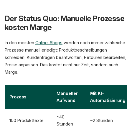
CSV
Der Status Quo: Manuelle Prozesse
ERP
kosten Marge
API
In den meisten
Online-Shops
werden noch immer zahlreiche
AI Engin
Prozesse manuell erledigt: Produktbeschreibungen
bis zu 80% Zeite
schreiben, Kundenfragen beantworten, Retouren bearbeiten,
Preise anpassen. Das kostet nicht nur Zeit, sondern auch
Marge.
Manueller
Mit KI-
Prozess
Aufwand
Automatisierung
~40
100 Produkttexte
~2 Stunden
Stunden