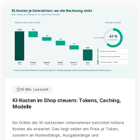
KI-Kosten je Interaktion: wo die Rechnung sinkt
Sechs Stufen vom Basispreis zur optimierten Antwort
Kosten je Chat-Antwort (Index)
Wirkung der Hebel
100 %
-20
-62 %
-12
-16
je Interaktion
-14
38 %
Basis: 0,80 ct je Antwort
Optimiert: 0,30 ct je Antwort
Limit je Funktion + Alarm
Basis
Prompt-
Ergebnis-
Modell-
Kontext +
Rest
100 %
Caching
Cache
Routing
Ausgabe
38 %
Preise je Token fallen im Median 50-fach pro Jahr (Epoch AI) - die Rechnung steigt trotzdem, wenn Umfang und Aufrufe schneller wachsen.
15 Min. Lesezeit
KI-Kosten im Shop steuern: Tokens, Caching,
Modelle
Ein Drittel der KI-nutzenden Unternehmen berichtet höhere
Kosten als erwartet. Das liegt selten am Preis je Token,
sondern an Kontextlänge, Ausgabelänge und